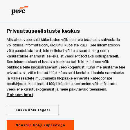
Estonia
ET
Search
egal Services
Privaatsuseelistuste keskus
Mistahes veebisaiti külastades võib see teie brauseris salvestada
või otsida informatsiooni, üldjuhul küpsiste kujul. See informatsioon
võib puudutada teid, teie eelistusi või teie seadet ning seda
kasutatakse enamasti selleks, et veebileht töötaks ootuspäraselt.
See informatsioon ei tuvasta konkreetselt teid, kuid see võib
pakkuda teile isikupärasemat veebikogemust. Kuna me austame teie
privaatsust, võite teatud tüüpi küpsiseid keelata. Lisainfo saamiseks
ja vaikeseadete muutmiseks klõpsake erinevate kategooriate
pealkirjadel, kuid teatud tüüpi küpsiste keelamine võib mõjutada
veebilehe kasutuskogemust ja meie pakutavaid teenuseid.
Rohkem infot
Lükka kõik tagasi
Nõustun kõigi küpsistega