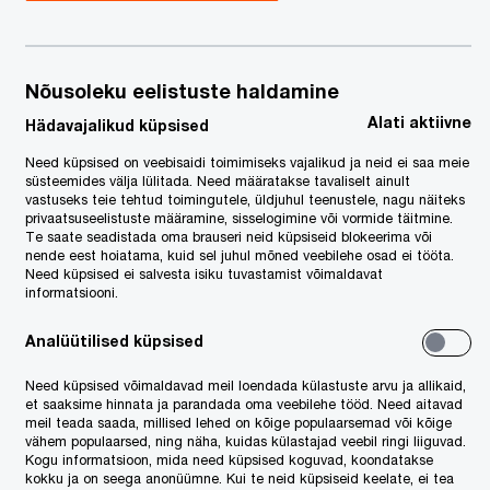
Nõusoleku eelistuste haldamine
Alati aktiivne
Hädavajalikud küpsised
Need küpsised on veebisaidi toimimiseks vajalikud ja neid ei saa meie
süsteemides välja lülitada. Need määratakse tavaliselt ainult
ress
vastuseks teie tehtud toimingutele, üldjuhul teenustele, nagu näiteks
privaatsuseelistuste määramine, sisselogimine või vormide täitmine.
udised
Te saate seadistada oma brauseri neid küpsiseid blokeerima või
nende eest hoiatama, kuid sel juhul mõned veebilehe osad ei tööta.
blikatsioonid
Need küpsised ei salvesta isiku tuvastamist võimaldavat
informatsiooni.
aksuteated
sti tippjuhtide
Analüütilised küpsised
rvamusuuringud
ing Business in
Need küpsised võimaldavad meil loendada külastuste arvu ja allikaid,
tonia
et saaksime hinnata ja parandada oma veebilehe tööd. Need aitavad
meil teada saada, millised lehed on kõige populaarsemad või kõige
vähem populaarsed, ning näha, kuidas külastajad veebil ringi liiguvad.
Kogu informatsioon, mida need küpsised koguvad, koondatakse
kokku ja on seega anonüümne. Kui te neid küpsiseid keelate, ei tea