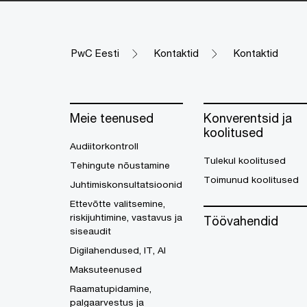
PwC Eesti
Kontaktid
Kontaktid
Meie teenused
Konverentsid ja
koolitused
Audiitorkontroll
Tulekul koolitused
Tehingute nõustamine
Toimunud koolitused
Juhtimiskonsultatsioonid
Ettevõtte valitsemine,
riskijuhtimine, vastavus ja
Töövahendid
siseaudit
Digilahendused, IT, AI
Maksuteenused
Raamatupidamine,
palgaarvestus ja