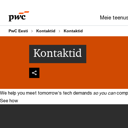
Skip
Skip
to
to
Meie teenu
content
footer
PwC Eesti
Kontaktid
Kontaktid
Kontaktid
We help you meet tomorrow’s tech demands
so you can
compe
See how