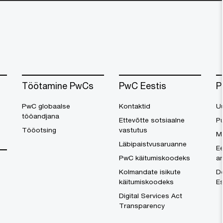
Töötamine PwCs
PwC Eestis
P
PwC globaalse
Kontaktid
U
tööandjana
Ettevõtte sotsiaalne
Pu
Tööotsing
vastutus
M
Läbipaistvusaruanne
Ee
PwC käitumiskoodeks
a
Kolmandate isikute
Do
käitumiskoodeks
Es
Digital Services Act
Transparency