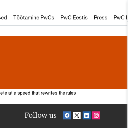
sed
Töötamine PwCs
PwC Eestis
Press
PwC L
te at a speed that rewrites the rules
Follow us