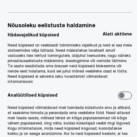
Nõusoleku eelistuste haldamine
PwC Eesti
Kontaktid
Kontaktid
Alati aktiivne
Hädavajalikud küpsised
Need küpsised on veebisaidi toimimiseks vajalikud ja neid ei saa meie
süsteemides välja lülitada. Need määratakse tavaliselt ainult
vastuseks teie tehtud toimingutele, üldjuhul teenustele, nagu näiteks
privaatsuseelistuste määramine, sisselogimine või vormide täitmine.
Meie teenused
Te saate seadistada oma brauseri neid küpsiseid blokeerima või
nende eest hoiatama, kuid sel juhul mõned veebilehe osad ei tööta.
Audiitorkontroll
Need küpsised ei salvesta isiku tuvastamist võimaldavat
informatsiooni.
Tehingute nõustamine
Juhtimiskonsultatsioonid
Analüütilised küpsised
Ettevõtte valitsemine, riskijuhtimine, vastavus ja siseaudit
Need küpsised võimaldavad meil loendada külastuste arvu ja allikaid,
et saaksime hinnata ja parandada oma veebilehe tööd. Need aitavad
Digilahendused, IT, AI
meil teada saada, millised lehed on kõige populaarsemad või kõige
Maksuteenused
vähem populaarsed, ning näha, kuidas külastajad veebil ringi liiguvad.
Kogu informatsioon, mida need küpsised koguvad, koondatakse
Raamatupidamine, palgaarvestus ja maksudeklaratsioonid
kokku ja on seega anonüümne. Kui te neid küpsiseid keelate, ei tea