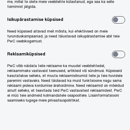
me, millal te olete meie veebilehte külastanud, ega saa ka selle
ESG ja vastutustundlik ettevõtlus
toimimist jälgida.
Õigusteenused
Isikupärastamise küpsised
Konverentsid ja koolitused
Need küpsised aitavad meil mõista, kui efektiivsed on meie
turunduskampaaniad, ja need täiustavad isikupärastamise abil teie
PwC veebikogemust.
Tulekul koolitused
Toimunud koolitused
Reklaamiküpsised
PwC võib näidata teile reklaame ka muudel veebilehtedel,
Töövahendid
reklaamimaks vastavaid teenuseid, artikleid või sündmusi. Küpsiseid
kasutatakse selleks, et muuta reklaamisõnumid teile ja teie huvidele
paremini vastavaks. Need täidavad ka muid funktsioone nagu sama
reklaami pideva kordumise ärahoidmine. Need reklaamid on mõeldud
ainult selleks, et teavitada teid PwC vastavatest reklaamidest. PwC
Töötamine PwCs
ei müü teie andmeid kolmandatele osapooltele. Lisainformatsiooni
saamiseks lugege meie privaatsuspoliitikat.
PwC globaalse tööandjana
Tööotsing