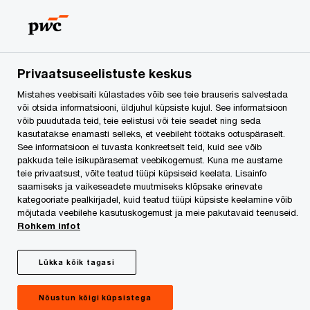
Skip
Skip
to
to
content
footer
PwC Eesti
Kontaktid
Kontaktid
Karen Root
Privaatsuseelistuste keskus
Mistahes veebisaiti külastades võib see teie brauseris salvestada
või otsida informatsiooni, üldjuhul küpsiste kujul. See informatsioon
võib puudutada teid, teie eelistusi või teie seadet ning seda
kasutatakse enamasti selleks, et veebileht töötaks ootuspäraselt.
See informatsioon ei tuvasta konkreetselt teid, kuid see võib
pakkuda teile isikupärasemat veebikogemust. Kuna me austame
teie privaatsust, võite teatud tüüpi küpsiseid keelata. Lisainfo
saamiseks ja vaikeseadete muutmiseks klõpsake erinevate
kategooriate pealkirjadel, kuid teatud tüüpi küpsiste keelamine võib
mõjutada veebilehe kasutuskogemust ja meie pakutavaid teenuseid.
Rohkem infot
Lükka kõik tagasi
Karen Root
Nõustun kõigi küpsistega
Vandeadvokaat, PwC Legal Services