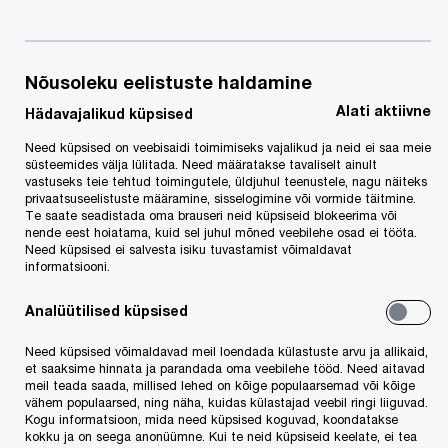
Kontaktinfo
Nõusoleku eelistuste haldamine
Alati aktiivne
Hädavajalikud küpsised
Tel:
+372 513 9003
E-post
Need küpsised on veebisaidi toimimiseks vajalikud ja neid ei saa meie
süsteemides välja lülitada. Need määratakse tavaliselt ainult
vastuseks teie tehtud toimingutele, üldjuhul teenustele, nagu näiteks
LinkedIn
privaatsuseelistuste määramine, sisselogimine või vormide täitmine.
Te saate seadistada oma brauseri neid küpsiseid blokeerima või
nende eest hoiatama, kuid sel juhul mõned veebilehe osad ei tööta.
Need küpsised ei salvesta isiku tuvastamist võimaldavat
informatsiooni.
Analüütilised küpsised
We help you meet tomorrow’s tech demands
so you can
Need küpsised võimaldavad meil loendada külastuste arvu ja allikaid,
compete at a speed that rewrites the rules
et saaksime hinnata ja parandada oma veebilehe tööd. Need aitavad
meil teada saada, millised lehed on kõige populaarsemad või kõige
See how
vähem populaarsed, ning näha, kuidas külastajad veebil ringi liiguvad.
Kogu informatsioon, mida need küpsised koguvad, koondatakse
Follow us
kokku ja on seega anonüümne. Kui te neid küpsiseid keelate, ei tea