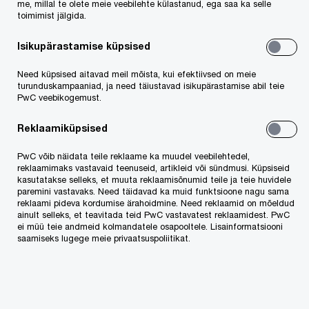
me, millal te olete meie veebilehte külastanud, ega saa ka selle
toimimist jälgida.
Isikupärastamise küpsised
Need küpsised aitavad meil mõista, kui efektiivsed on meie
turunduskampaaniad, ja need täiustavad isikupärastamise abil teie
PwC veebikogemust.
PwC Eesti
Kontaktid
Kontaktid
Reklaamiküpsised
PwC võib näidata teile reklaame ka muudel veebilehtedel,
reklaamimaks vastavaid teenuseid, artikleid või sündmusi. Küpsiseid
Meie teenused
kasutatakse selleks, et muuta reklaamisõnumid teile ja teie huvidele
paremini vastavaks. Need täidavad ka muid funktsioone nagu sama
reklaami pideva kordumise ärahoidmine. Need reklaamid on mõeldud
Audiitorkontroll
ainult selleks, et teavitada teid PwC vastavatest reklaamidest. PwC
ei müü teie andmeid kolmandatele osapooltele. Lisainformatsiooni
Tehingute nõustamine
saamiseks lugege meie privaatsuspoliitikat.
Juhtimiskonsultatsioonid
Ettevõtte valitsemine, riskijuhtimine, vastavus ja siseaudit
Digilahendused, IT, AI