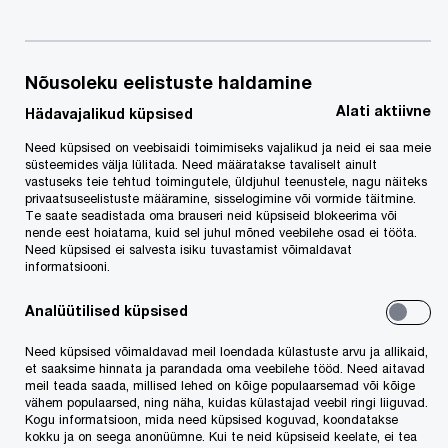
Nõusoleku eelistuste haldamine
PwC Eesti
Kontaktid
Kontaktid
Alati aktiivne
Hädavajalikud küpsised
Need küpsised on veebisaidi toimimiseks vajalikud ja neid ei saa meie
süsteemides välja lülitada. Need määratakse tavaliselt ainult
vastuseks teie tehtud toimingutele, üldjuhul teenustele, nagu näiteks
privaatsuseelistuste määramine, sisselogimine või vormide täitmine.
Meie teenused
Te saate seadistada oma brauseri neid küpsiseid blokeerima või
nende eest hoiatama, kuid sel juhul mõned veebilehe osad ei tööta.
Audiitorkontroll
Need küpsised ei salvesta isiku tuvastamist võimaldavat
informatsiooni.
Tehingute nõustamine
Juhtimiskonsultatsioonid
Analüütilised küpsised
Ettevõtte valitsemine, riskijuhtimine, vastavus ja siseaudit
Need küpsised võimaldavad meil loendada külastuste arvu ja allikaid,
et saaksime hinnata ja parandada oma veebilehe tööd. Need aitavad
Digilahendused, IT, AI
meil teada saada, millised lehed on kõige populaarsemad või kõige
Maksuteenused
vähem populaarsed, ning näha, kuidas külastajad veebil ringi liiguvad.
Kogu informatsioon, mida need küpsised koguvad, koondatakse
Raamatupidamine, palgaarvestus ja maksudeklaratsioonid
kokku ja on seega anonüümne. Kui te neid küpsiseid keelate, ei tea