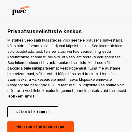
Skip
Skip
to
to
content
footer
PwC Eesti
Kontaktid
Kontaktid
Privaatsuseelistuste keskus
Mistahes veebisaiti külastades võib see teie brauseris salvestada
Kontaktid
või otsida informatsiooni, üldjuhul küpsiste kujul. See informatsioon
võib puudutada teid, teie eelistusi või teie seadet ning seda
kasutatakse enamasti selleks, et veebileht töötaks ootuspäraselt.
See informatsioon ei tuvasta konkreetselt teid, kuid see võib
pakkuda teile isikupärasemat veebikogemust. Kuna me austame
teie privaatsust, võite teatud tüüpi küpsiseid keelata. Lisainfo
saamiseks ja vaikeseadete muutmiseks klõpsake erinevate
We help you meet tomorrow’s tech demands
so you can
kategooriate pealkirjadel, kuid teatud tüüpi küpsiste keelamine võib
mõjutada veebilehe kasutuskogemust ja meie pakutavaid teenuseid.
compete at a speed that rewrites the rules
Rohkem infot
See how
Follow us
Lükka kõik tagasi
Nõustun kõigi küpsistega