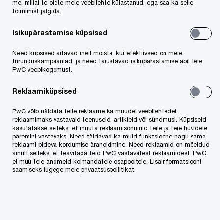
me, millal te olete meie veebilehte külastanud, ega saa ka selle
ESG ja vastutustundlik ettevõtlus
toimimist jälgida.
Õigusteenused
Isikupärastamise küpsised
Konverentsid ja koolitused
Need küpsised aitavad meil mõista, kui efektiivsed on meie
turunduskampaaniad, ja need täiustavad isikupärastamise abil teie
PwC veebikogemust.
Tulekul koolitused
Toimunud koolitused
Reklaamiküpsised
PwC võib näidata teile reklaame ka muudel veebilehtedel,
Töövahendid
reklaamimaks vastavaid teenuseid, artikleid või sündmusi. Küpsiseid
kasutatakse selleks, et muuta reklaamisõnumid teile ja teie huvidele
paremini vastavaks. Need täidavad ka muid funktsioone nagu sama
reklaami pideva kordumise ärahoidmine. Need reklaamid on mõeldud
ainult selleks, et teavitada teid PwC vastavatest reklaamidest. PwC
Töötamine PwCs
ei müü teie andmeid kolmandatele osapooltele. Lisainformatsiooni
saamiseks lugege meie privaatsuspoliitikat.
PwC globaalse tööandjana
Tööotsing