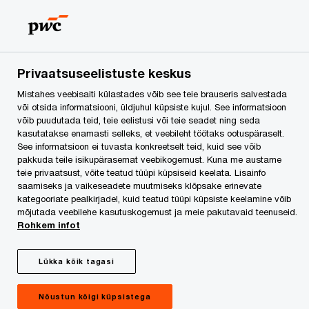
Skip
Skip
to
to
content
footer
PwC Eesti
Kontaktid
Kontaktid
Eva Jansen-Diener
Privaatsuseelistuste keskus
Mistahes veebisaiti külastades võib see teie brauseris salvestada
või otsida informatsiooni, üldjuhul küpsiste kujul. See informatsioon
võib puudutada teid, teie eelistusi või teie seadet ning seda
kasutatakse enamasti selleks, et veebileht töötaks ootuspäraselt.
See informatsioon ei tuvasta konkreetselt teid, kuid see võib
pakkuda teile isikupärasemat veebikogemust. Kuna me austame
teie privaatsust, võite teatud tüüpi küpsiseid keelata. Lisainfo
saamiseks ja vaikeseadete muutmiseks klõpsake erinevate
kategooriate pealkirjadel, kuid teatud tüüpi küpsiste keelamine võib
mõjutada veebilehe kasutuskogemust ja meie pakutavaid teenuseid.
Rohkem infot
Lükka kõik tagasi
Eva Jansen-Diener
Nõustun kõigi küpsistega
PwC Eesti ja Läti partner, juhtivaudiitor, PwC Estonia