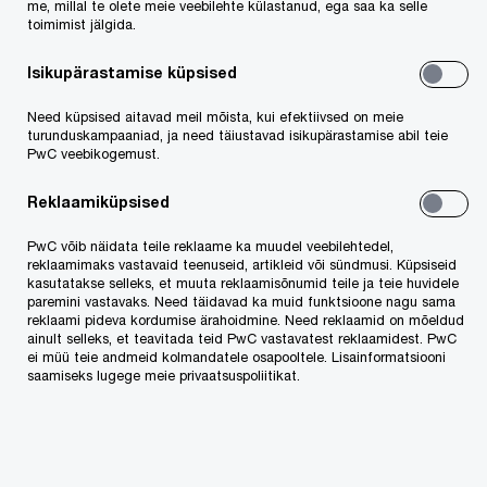
me, millal te olete meie veebilehte külastanud, ega saa ka selle
toimimist jälgida.
Isikupärastamise küpsised
Need küpsised aitavad meil mõista, kui efektiivsed on meie
turunduskampaaniad, ja need täiustavad isikupärastamise abil teie
PwC veebikogemust.
PwC Eesti
Kontaktid
Kontaktid
Reklaamiküpsised
PwC võib näidata teile reklaame ka muudel veebilehtedel,
reklaamimaks vastavaid teenuseid, artikleid või sündmusi. Küpsiseid
Meie teenused
kasutatakse selleks, et muuta reklaamisõnumid teile ja teie huvidele
paremini vastavaks. Need täidavad ka muid funktsioone nagu sama
reklaami pideva kordumise ärahoidmine. Need reklaamid on mõeldud
Audiitorkontroll
ainult selleks, et teavitada teid PwC vastavatest reklaamidest. PwC
ei müü teie andmeid kolmandatele osapooltele. Lisainformatsiooni
Tehingute nõustamine
saamiseks lugege meie privaatsuspoliitikat.
Juhtimiskonsultatsioonid
Ettevõtte valitsemine, riskijuhtimine, vastavus ja siseaudit
Digilahendused, IT, AI