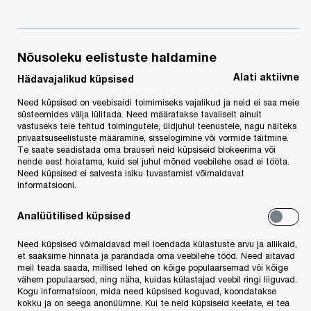
Kontaktinfo
Nõusoleku eelistuste haldamine
Alati aktiivne
Hädavajalikud küpsised
Tel:
+372 6141 800
E-post
Need küpsised on veebisaidi toimimiseks vajalikud ja neid ei saa meie
süsteemides välja lülitada. Need määratakse tavaliselt ainult
vastuseks teie tehtud toimingutele, üldjuhul teenustele, nagu näiteks
LinkedIn
privaatsuseelistuste määramine, sisselogimine või vormide täitmine.
Te saate seadistada oma brauseri neid küpsiseid blokeerima või
nende eest hoiatama, kuid sel juhul mõned veebilehe osad ei tööta.
Need küpsised ei salvesta isiku tuvastamist võimaldavat
informatsiooni.
Analüütilised küpsised
We help you meet tomorrow’s tech demands
so you can
Need küpsised võimaldavad meil loendada külastuste arvu ja allikaid,
compete at a speed that rewrites the rules
et saaksime hinnata ja parandada oma veebilehe tööd. Need aitavad
meil teada saada, millised lehed on kõige populaarsemad või kõige
See how
vähem populaarsed, ning näha, kuidas külastajad veebil ringi liiguvad.
Kogu informatsioon, mida need küpsised koguvad, koondatakse
Follow us
kokku ja on seega anonüümne. Kui te neid küpsiseid keelate, ei tea