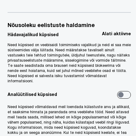
Nõusoleku eelistuste haldamine
Alati aktiivne
Hädavajalikud küpsised
Need küpsised on veebisaidi toimimiseks vajalikud ja neid ei saa meie
PwC Eesti
Kontaktid
Kontaktid
süsteemides välja lülitada. Need määratakse tavaliselt ainult
vastuseks teie tehtud toimingutele, üldjuhul teenustele, nagu näiteks
privaatsuseelistuste määramine, sisselogimine või vormide täitmine.
Te saate seadistada oma brauseri neid küpsiseid blokeerima või
nende eest hoiatama, kuid sel juhul mõned veebilehe osad ei tööta.
Need küpsised ei salvesta isiku tuvastamist võimaldavat
Meie teenused
informatsiooni.
Audiitorkontroll
Analüütilised küpsised
Tehingute nõustamine
Need küpsised võimaldavad meil loendada külastuste arvu ja allikaid,
Juhtimiskonsultatsioonid
et saaksime hinnata ja parandada oma veebilehe tööd. Need aitavad
meil teada saada, millised lehed on kõige populaarsemad või kõige
Ettevõtte valitsemine, riskijuhtimine, vastavus ja siseaudit
vähem populaarsed, ning näha, kuidas külastajad veebil ringi liiguvad.
Kogu informatsioon, mida need küpsised koguvad, koondatakse
Digilahendused, IT, AI
kokku ja on seega anonüümne. Kui te neid küpsiseid keelate, ei tea