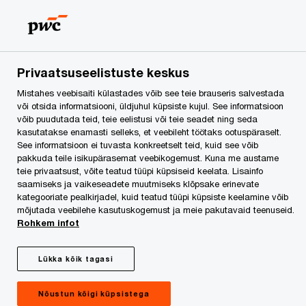
Skip
Skip
to
to
content
footer
PwC Eesti
Kontaktid
Kontaktid
Andrea Pärtelpoeg
Privaatsuseelistuste keskus
Mistahes veebisaiti külastades võib see teie brauseris salvestada
või otsida informatsiooni, üldjuhul küpsiste kujul. See informatsioon
võib puudutada teid, teie eelistusi või teie seadet ning seda
kasutatakse enamasti selleks, et veebileht töötaks ootuspäraselt.
See informatsioon ei tuvasta konkreetselt teid, kuid see võib
pakkuda teile isikupärasemat veebikogemust. Kuna me austame
teie privaatsust, võite teatud tüüpi küpsiseid keelata. Lisainfo
saamiseks ja vaikeseadete muutmiseks klõpsake erinevate
kategooriate pealkirjadel, kuid teatud tüüpi küpsiste keelamine võib
mõjutada veebilehe kasutuskogemust ja meie pakutavaid teenuseid.
Rohkem infot
We help you meet tomorrow’s tech demands
so you can
compete at a speed that rewrites the rules
Lükka kõik tagasi
See how
Follow us
Nõustun kõigi küpsistega