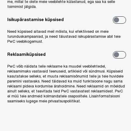
me, millal te olete meie veebilehte külastanud, ega saa ka selle
Maksuteenused
toimimist jälgida.
Raamatupidamine, palgaarvestus ja maksudeklaratsioonid
Isikupärastamise küpsised
ESG ja vastutustundlik ettevõtlus
Õigusteenused
Need küpsised aitavad meil mõista, kui efektiivsed on meie
turunduskampaaniad, ja need täiustavad isikupärastamise abil teie
PwC veebikogemust.
Konverentsid ja koolitused
Reklaamiküpsised
Tulekul koolitused
PwC võib näidata teile reklaame ka muudel veebilehtedel,
Toimunud koolitused
reklaamimaks vastavaid teenuseid, artikleid või sündmusi. Küpsiseid
kasutatakse selleks, et muuta reklaamisõnumid teile ja teie huvidele
paremini vastavaks. Need täidavad ka muid funktsioone nagu sama
reklaami pideva kordumise ärahoidmine. Need reklaamid on mõeldud
Töövahendid
ainult selleks, et teavitada teid PwC vastavatest reklaamidest. PwC
ei müü teie andmeid kolmandatele osapooltele. Lisainformatsiooni
saamiseks lugege meie privaatsuspoliitikat.
Töötamine PwCs
PwC globaalse tööandjana