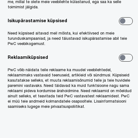
me, millal te olete meie veebilehte külastanud, ega saa ka selle
toimimist jälgida.
Isikupärastamise küpsised
Need küpsised aitavad meil mõista, kui efektiivsed on meie
turunduskampaaniad, ja need täiustavad isikupärastamise abil teie
PwC veebikogemust.
PwC Eesti
Kontaktid
Kontaktid
Reklaamiküpsised
PwC võib näidata teile reklaame ka muudel veebilehtedel,
reklaamimaks vastavaid teenuseid, artikleid või sündmusi. Küpsiseid
Meie teenused
kasutatakse selleks, et muuta reklaamisõnumid teile ja teie huvidele
paremini vastavaks. Need täidavad ka muid funktsioone nagu sama
reklaami pideva kordumise ärahoidmine. Need reklaamid on mõeldud
Audiitorkontroll
ainult selleks, et teavitada teid PwC vastavatest reklaamidest. PwC
ei müü teie andmeid kolmandatele osapooltele. Lisainformatsiooni
Tehingute nõustamine
saamiseks lugege meie privaatsuspoliitikat.
Juhtimiskonsultatsioonid
Ettevõtte valitsemine, riskijuhtimine, vastavus ja siseaudit
Digilahendused, IT, AI