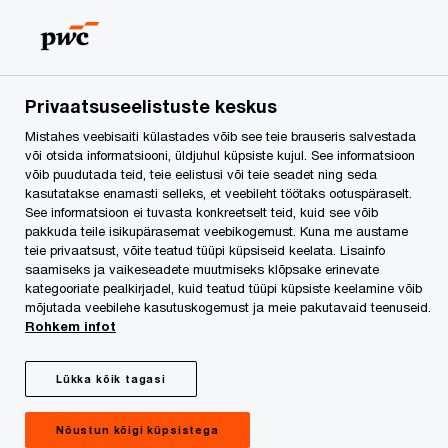
Skip
Skip
to
to
content
footer
PwC Eesti
Kontaktid
Kontaktid
Alice Ligi
Privaatsuseelistuste keskus
Mistahes veebisaiti külastades võib see teie brauseris salvestada
või otsida informatsiooni, üldjuhul küpsiste kujul. See informatsioon
võib puudutada teid, teie eelistusi või teie seadet ning seda
kasutatakse enamasti selleks, et veebileht töötaks ootuspäraselt.
See informatsioon ei tuvasta konkreetselt teid, kuid see võib
pakkuda teile isikupärasemat veebikogemust. Kuna me austame
teie privaatsust, võite teatud tüüpi küpsiseid keelata. Lisainfo
saamiseks ja vaikeseadete muutmiseks klõpsake erinevate
kategooriate pealkirjadel, kuid teatud tüüpi küpsiste keelamine võib
mõjutada veebilehe kasutuskogemust ja meie pakutavaid teenuseid.
Rohkem infot
Lükka kõik tagasi
Alice Ligi
Nõustun kõigi küpsistega
Personalijuht, PwC Estonia