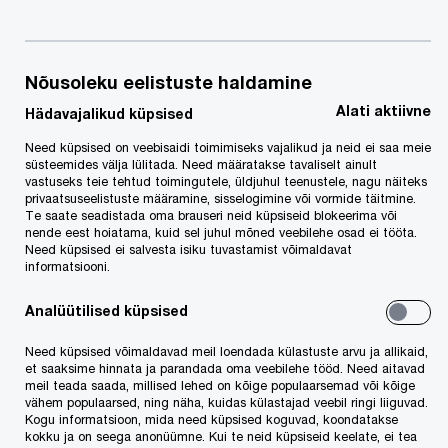
Kontaktinfo
Nõusoleku eelistuste haldamine
Alati aktiivne
Hädavajalikud küpsised
Tel:
+372 6141 800
E-post
Need küpsised on veebisaidi toimimiseks vajalikud ja neid ei saa meie
süsteemides välja lülitada. Need määratakse tavaliselt ainult
vastuseks teie tehtud toimingutele, üldjuhul teenustele, nagu näiteks
LinkedIn
privaatsuseelistuste määramine, sisselogimine või vormide täitmine.
Te saate seadistada oma brauseri neid küpsiseid blokeerima või
nende eest hoiatama, kuid sel juhul mõned veebilehe osad ei tööta.
Need küpsised ei salvesta isiku tuvastamist võimaldavat
informatsiooni.
Analüütilised küpsised
We help you meet tomorrow’s tech demands
so you can
Need küpsised võimaldavad meil loendada külastuste arvu ja allikaid,
compete at a speed that rewrites the rules
et saaksime hinnata ja parandada oma veebilehe tööd. Need aitavad
meil teada saada, millised lehed on kõige populaarsemad või kõige
See how
vähem populaarsed, ning näha, kuidas külastajad veebil ringi liiguvad.
Kogu informatsioon, mida need küpsised koguvad, koondatakse
Follow us
kokku ja on seega anonüümne. Kui te neid küpsiseid keelate, ei tea