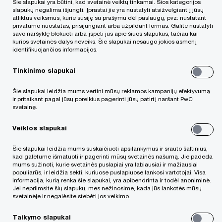
Šie slapukai yra būtini, kad svetainė veiktų tinkamai. Šios kategorijos
slapukų negalima išjungti. Įprastai jie yra nustatyti atsižvelgiant į jūsų
atliktus veiksmus, kurie susiję su prašymu dėl paslaugų, pvz: nustatant
privatumo nuostatas, prisijungiant arba užpildant formas. Galite nustatyti
savo naršyklę blokuoti arba įspėti jus apie šiuos slapukus, tačiau kai
Pasaulinės verslo konsultacijų bendrovės „PwC“
kurios svetainės dalys neveiks. Šie slapukai nesaugo jokios asmenį
identifikuojančios informacijos.
apklausos* rodo, kad dauguma apklaustų vadovų
ir darbuotojų tikisi, kad hibridinis darbo pobūdis,
Tinkinimo slapukai
kai dalį laiko komanda dirba nuotoliniu būdu, o
Šie slapukai leidžia mums vertini mūsų reklamos kampanijų efektyvumą
dalį biure – kaip nauja realybė pradės formuotis ir
ir pritaikant pagal jūsų poreikius pagerinti jūsų patirtį naršant PwC
svetainę.
įsitvirtins jau antrąjį šių metų ketvirtį.
Veiklos slapukai
Be abejo, tai priklausys ir nuo vakcinavimo tempų
Šie slapukai leidžia mums suskaičiuoti apsilankymus ir srauto šaltinius,
ir kaip seksis valdyti pandemijos sukeltus
kad galėtume išmatuoti ir pagerinti mūsų svetainės našumą. Jie padeda
mums sužinoti, kurie svetainės puslapiai yra labiausiai ir mažiausiai
iššūkius, tačiau jau dabar ne vienam darbdaviui
populiarūs, ir leidžia sekti, kuriuose puslapiuose lankosi vartotojai. Visa
informacija, kurią renka šie slapukai, yra apibendrinta ir todėl anoniminė.
kyla klausimų, kaip užtikrinti darbo efektyvumą,
Jei nepriimsite šių slapukų, mes nežinosime, kada jūs lankotės mūsų
svetainėje ir negalėsite stebėti jos veikimo.
kaip tinkamai organizuoti procesus ir įsitikinti, kad
darbuotojas darbo metu išties atlieka darbo
Taikymo slapukai