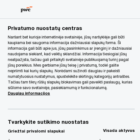
Skip
Skip
to
to
content
footer
PwC Lietuva
PwC Legal
Naujienos
Kaip užtikrinti d
Privatumo nuostatų centras
Naršant bet kurioje internetinėje svetainėje, jūsų naršyklėje gali būti
kaupiama bei saugoma informacija dažniausiai slapukų forma. Ši
Kaip užtikrinti darbo
informacija gali būti apie jus, jūsų pasirinkimus ar įrenginį ir dažniausiai
naudojama siekiant, kad veiktų sklandžiai. Informacija tiesiogiai jūsų
neatpažįsta, tačiau gali pritaikyti svetainėje publikuojamą turinį pagal
našumą nepažeidžiant
jūsų poreikius. Mes gerbiame jūsų teisę į privatumą, todėl galite
nepriimti kai kurių slapukų. Norėdami sužinoti daugiau ir pakeisti
numatytuosius nustatymus, spustelėkite skirtingų kategorijų antraštes.
darbuotojų teisės į
Tačiau tam tikrų rūšių slapukų blokavimas gali paveikti paslaugų, kurias
siūlome savo svetainėje, pasiekiamumą ir funkcionalumą.
privatumą?
Daugiau informacijos
Guoda Janauskaitė
Tvarkykite sutikimo nuostatas
Vyr. konsultantė, Advokato padėjėja, „PwC Legal”,
PwC Lietuva
Visada aktyvus
Griežtai privalomi slapukai
21/04/21