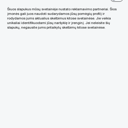
funkcijas, o ne užsiima asmeniniais reikalais. Ar
Šiuos slapukus mūsų svetainėje nustato reklamavimo partneriai. Šios
galima sekti darbuotojo susirašinėjimų turinį,
įmonės gali juos naudoti sudarydamos jūsų pomėgių profilį ir
rodydamos jums aktualius skelbimus kitose svetainėse. Jie veikia
atlikti virtualų stebėjimą ar tikrinti lankomas
unikaliai identifikuodami jūsų naršyklę ir įrenginį. Jei neleisite šių
slapukų, negausite jums pritaikytų skelbimų kitose svetainėse.
interneto svetaines? Į kokius klausimus darbdavys
turi atsakyti prieš numatydamas darbuotojų,
dirbančių kitoje, nei darbo vietoje, stebėjimo ir
kontrolės priemones?
Pirmiausiai, reiktų kelti klausimą, ar darbuotojai
žino, kaip dirbti iš namų? Ar tinkamai parengti
vidiniai bendrovės dokumentai ir ar darbuotojai
supažindinti su jais? Tai dažnai yra esminis
saugaus ir efektyvaus nuotolinio darbo
organizavimo komponentas.