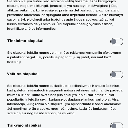
PDF
Šie slapukai yra būtini, kad svetainė veiktų tinkamai. Šios kategorijos
slapukų negalima išjungti. Įprastai jie yra nustatyti atsižvelgiant į jūsų
Atsisiųsti detalesnį aprašymą
atliktus veiksmus, kurie susiję su prašymu dėl paslaugų, pvz: nustatant
privatumo nuostatas, prisijungiant arba užpildant formas. Galite nustatyti
savo naršyklę blokuoti arba įspėti jus apie šiuos slapukus, tačiau kai
kurios svetainės dalys neveiks. Šie slapukai nesaugo jokios asmenį
We help you meet tomorrow’s tech demands
so you can
identifikuojančios informacijos.
compete at a speed that rewrites the rules
See how
Tinkinimo slapukai
Sekite mūsų naujienas
Šie slapukai leidžia mums vertini mūsų reklamos kampanijų efektyvumą
ir pritaikant pagal jūsų poreikius pagerinti jūsų patirtį naršant PwC
svetainę.
Veiklos slapukai
Šie slapukai leidžia mums suskaičiuoti apsilankymus ir srauto šaltinius,
kad galėtume išmatuoti ir pagerinti mūsų svetainės našumą. Jie padeda
„PwC“ biurai pasaulyje
mums sužinoti, kurie svetainės puslapiai yra labiausiai ir mažiausiai
populiarūs, ir leidžia sekti, kuriuose puslapiuose lankosi vartotojai. Visa
informacija, kurią renka šie slapukai, yra apibendrinta ir todėl anoniminė.
Rašykite mums
Jei nepriimsite šių slapukų, mes nežinosime, kada jūs lankotės mūsų
svetainėje ir negalėsite stebėti jos veikimo.
Alumni
Taikymo slapukai