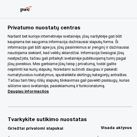
Skip
Skip
to
to
content
footer
PwC Lietuva
forms
Atsisiųsti detalesnį aprašymą
Ne
Privatumo nuostatų centras
Naršant bet kurioje internetinėje svetainėje, jūsų naršyklėje gali būti
kaupiama bei saugoma informacija dažniausiai slapukų forma. Ši
informacija gali būti apie jus, jūsų pasirinkimus ar įrenginį ir dažniausiai
naudojama siekiant, kad veiktų sklandžiai. Informacija tiesiogiai jūsų
Neteisėtų veiksmų
neatpažįsta, tačiau gali pritaikyti svetainėje publikuojamą turinį pagal
jūsų poreikius. Mes gerbiame jūsų teisę į privatumą, todėl galite
tyrimų ir prevencijos
nepriimti kai kurių slapukų. Norėdami sužinoti daugiau ir pakeisti
numatytuosius nustatymus, spustelėkite skirtingų kategorijų antraštes.
Tačiau tam tikrų rūšių slapukų blokavimas gali paveikti paslaugų, kurias
paslaugos
siūlome savo svetainėje, pasiekiamumą ir funkcionalumą.
Daugiau informacijos
Tvarkykite sutikimo nuostatas
Visada aktyvus
Griežtai privalomi slapukai