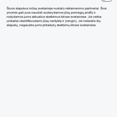
Šiuos slapukus mūsų svetainėje nustato reklamavimo partneriai. Šios
įmonės gali juos naudoti sudarydamos jūsų pomėgių profilį ir
rodydamos jums aktualius skelbimus kitose svetainėse. Jie veikia
unikaliai identifikuodami jūsų naršyklę ir įrenginį. Jei neleisite šių
slapukų, negausite jums pritaikytų skelbimų kitose svetainėse.
© 2021 - 2026 PwC. Visos teisės saugomos. Be PwC leidimo
platinti draudžiama. "PwC" vadinamas
„PricewaterhouseCoopers International Limited“ (PwCIL)
firmų narių tinklas arba, atsižvelgiant į kontekstą, atskiros
PwC tinklo firmos narės. Kiekviena iš jų yra atskiras ir
savarankiškas juridinis vienetas ir nėra PwCIL ar kitos firmos
narės atstovas. PwCIL neteikia paslaugų klientams. PwCIL
nėra atsakinga už firmų narių veiksmus ar neveikimą, nedaro
įtakos jų priimamiems sprendimams ir nesusaisto jų jokiais
įsipareigojimais. Nei viena firma narė nėra atsakinga už kitų
firmų narių veiksmus ar neveikimą, nedaro įtakos kitų firmų
narių priimamiems sprendimams ir nesusaisto kitų firmų
narių ar PwCIL jokiais įsipareigojimais.
Privatumo politika