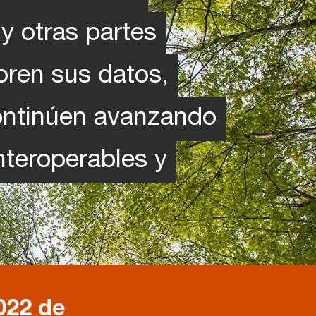
y otras partes
oren sus datos,
continúen avanzando
nteroperables y
022 de