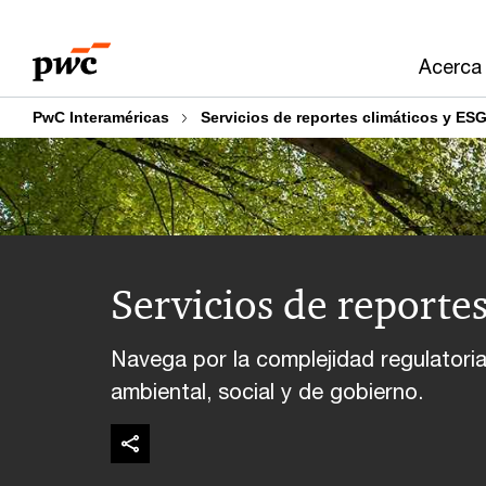
Skip
Skip
to
to
Acerca
content
footer
PwC Interaméricas
Servicios de reportes climáticos y ES
Servicios de reporte
Navega por la complejidad regulatoria y
ambiental, social y de gobierno.