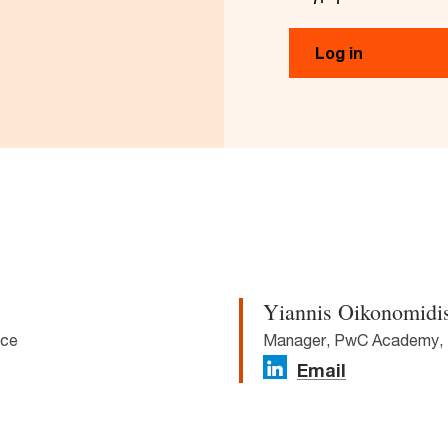
Log in
Yiannis Oikonomidi
ece
Manager, PwC Academy,
Email