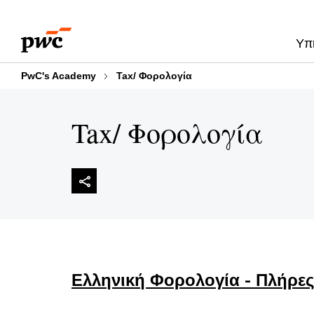
Skip
Skip
to
to
Υπ
content
footer
PwC's Academy
Tax/ Φορολογία
Tax/ Φορολογία
Ελληνική Φορολογία - Πλήρες