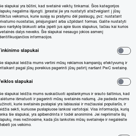
ie slapukai yra būtini, kad svetainė veiktų tinkamai. Šios kategorijos
lapukų negalima išjungti. Įprastai jie yra nustatyti atsižvelgiant į jūsų
tliktus veiksmus, kurie susiję su prašymu dėl paslaugų, pvz: nustatant
rivatumo nuostatas, prisijungiant arba užpildant formas. Galite nustatyti
avo naršyklę blokuoti arba įspėti jus apie šiuos slapukus, tačiau kai kurios
vetainės dalys neveiks. Šie slapukai nesaugo jokios asmenį
dentifikuojančios informacijos.
Tinkinimo slapukai
ie slapukai leidžia mums vertini mūsų reklamos kampanijų efektyvumą ir
ritaikant pagal jūsų poreikius pagerinti jūsų patirtį naršant PwC svetainę.
Veiklos slapukai
ie slapukai leidžia mums suskaičiuoti apsilankymus ir srauto šaltinius, kad
alėtume išmatuoti ir pagerinti mūsų svetainės našumą. Jie padeda mums
užinoti, kurie svetainės puslapiai yra labiausiai ir mažiausiai populiarūs, ir
eidžia sekti, kuriuose puslapiuose lankosi vartotojai. Visa informacija, kurią
enka šie slapukai, yra apibendrinta ir todėl anoniminė. Jei nepriimsite šių
lapukų, mes nežinosime, kada jūs lankotės mūsų svetainėje ir negalėsite
tebėti jos veikimo.