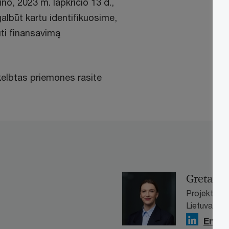
no, 2023 m. lapkričio 13 d.,
 galbūt kartu identifikuosime,
ti finansavimą
kelbtas priemones rasite
Greta Li
Projektų va
Lietuva
Email