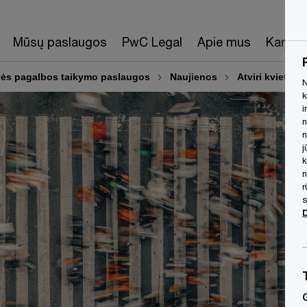
Mūsų paslaugos
PwC Legal
Apie mus
Karjera
ybės pagalbos taikymo paslaugos
Naujienos
Atviri kvietim
N
k
i
n
n
j
k
n
r
s