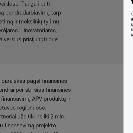
iklose. Tai gali būti
amą bendradarbiavimą tarp
Š
į
ietimą ir mokslinių tyrimų
j
tyrėjams ir inovatoriams,
i
j
a verslus prisijungti prie
i paraiškas pagal finansines
ndrai per abi šias finansines
ų finansavimą APV produktų ir
ietuvos regionuose.
neriai užsitikrins iki 2 mln.
rų finansavimą projekto