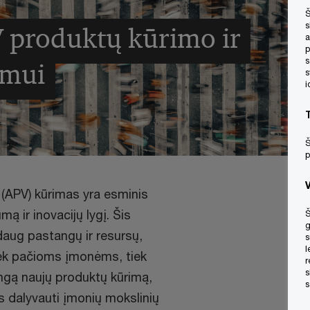
Š
s
V produktų kūrimo ir
a
p
s
imui
s
i
Š
p
 (APV) kūrimas yra esminis
ą ir inovacijų lygį. Šis
Š
g
 daug pastangų ir resursų,
s
l
 tiek pačioms įmonėms, tiek
r
s
ingą naujų produktų kūrimą,
s
s dalyvauti įmonių mokslinių