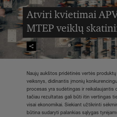
Atviri kvietimai AP
MTEP veiklų skatin
Naujų aukštos pridėtinės vertės produktų
veiksnys, didinantis įmonių konkurencingum
procesas yra sudėtingas ir reikalaujantis
tačiau rezultatas gali būti itin vertingas
visai ekonomikai. Siekiant užtikrinti sėkm
būtina sudaryti palankias sąlygas tyrėjam