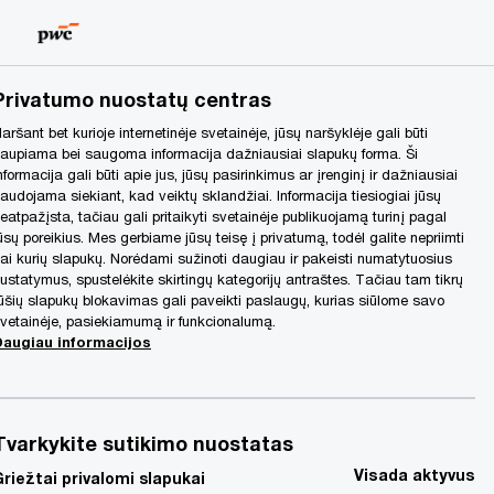
Lithuania
LT
Search
Privatumo nuostatų centras
ai APV produktų kūrimo ir MTEP veiklų skatinimui
aršant bet kurioje internetinėje svetainėje, jūsų naršyklėje gali būti
aupiama bei saugoma informacija dažniausiai slapukų forma. Ši
nformacija gali būti apie jus, jūsų pasirinkimus ar įrenginį ir dažniausiai
audojama siekiant, kad veiktų sklandžiai. Informacija tiesiogiai jūsų
eatpažįsta, tačiau gali pritaikyti svetainėje publikuojamą turinį pagal
ūsų poreikius. Mes gerbiame jūsų teisę į privatumą, todėl galite nepriimti
ai kurių slapukų. Norėdami sužinoti daugiau ir pakeisti numatytuosius
ustatymus, spustelėkite skirtingų kategorijų antraštes. Tačiau tam tikrų
ūšių slapukų blokavimas gali paveikti paslaugų, kurias siūlome savo
vetainėje, pasiekiamumą ir funkcionalumą.
Daugiau informacijos
Tvarkykite sutikimo nuostatas
Visada aktyvus
Griežtai privalomi slapukai