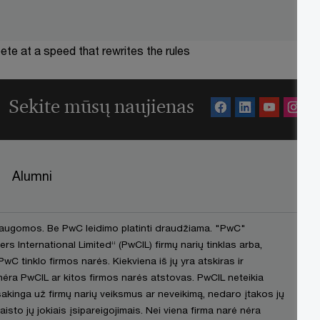
te at a speed that rewrites the rules
Sekite mūsų naujienas
Alumni
saugomos. Be PwC leidimo platinti draudžiama. "PwC"
International Limited“ (PwCIL) firmų narių tinklas arba,
PwC tinklo firmos narės. Kiekviena iš jų yra atskiras ir
 nėra PwCIL ar kitos firmos narės atstovas. PwCIL neteikia
akinga už firmų narių veiksmus ar neveikimą, nedaro įtakos jų
to jų jokiais įsipareigojimais. Nei viena firma narė nėra