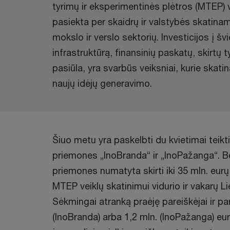
tyrimų ir eksperimentinės plėtros (MTEP) ve
pasiekta per skaidrų ir valstybės skatin
mokslo ir verslo sektorių. Investicijos į šv
infrastruktūrą, finansinių paskatų, skirtų 
pasiūla, yra svarbūs veiksniai, kurie skatin
naujų idėjų generavimo.
Šiuo metu yra paskelbti du kvietimai teikt
priemones „InoBranda“ ir „InoPažanga“. Be
priemones numatyta skirti iki 35 mln. eur
MTEP veiklų skatinimui vidurio ir vakarų L
Sėkmingai atranką praėję pareiškėjai ir part
(InoBranda) arba 1,2 mln. (InoPažanga) eu