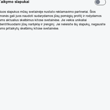
Taikymo slapukai
iuos slapukus mūsų svetainėje nustato reklamavimo partneriai. Šios
monės gali juos naudoti sudarydamos jūsų pomėgių profilį ir rodydamos
ums aktualius skelbimus kitose svetainėse. Jie veikia unikaliai
dentifikuodami jūsų naršyklę ir įrenginį. Jei neleisite šių slapukų, negausite
ums pritaikytų skelbimų kitose svetainėse.