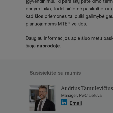
įgyvendinimui. Iki paraiškų pateikimo termi
dar yra laiko, todėl siūlome pasikalbėti ir
kad šios priemonės tai puiki galimybė gau
planuojamoms MTEP veiklos.
Daugiau informacijos apie šiuo metu pas
šioje
nuorodoje
.
Susisiekite su mumis
Audrius Tamulevičius
Manager, PwC Lietuva
Email