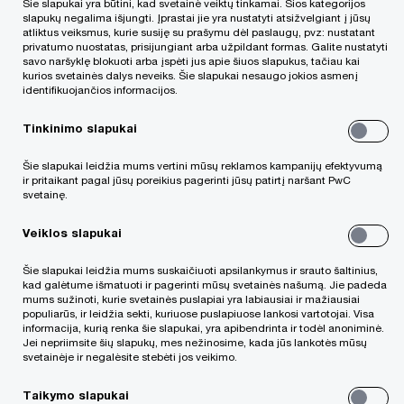
Šie slapukai yra būtini, kad svetainė veiktų tinkamai. Šios kategorijos
SAF-T rinkmenos teikimas. Mes turime
slapukų negalima išjungti. Įprastai jie yra nustatyti atsižvelgiant į jūsų
sukaupę vertingos patirties, rengiantis šių
atliktus veiksmus, kurie susiję su prašymu dėl paslaugų, pvz: nustatant
privatumo nuostatas, prisijungiant arba užpildant formas. Galite nustatyti
duomenų teikimų, padedame pasiruošti,
savo naršyklę blokuoti arba įspėti jus apie šiuos slapukus, tačiau kai
kurios svetainės dalys neveiks. Šie slapukai nesaugo jokios asmenį
spręsti kylančias problemas.
identifikuojančios informacijos.
Tinkinimo slapukai
Kodėl PwC?
Šie slapukai leidžia mums vertini mūsų reklamos kampanijų efektyvumą
Turime nemažai praktinės patirties diegiant
ir pritaikant pagal jūsų poreikius pagerinti jūsų patirtį naršant PwC
svetainę.
i.SAF, i.VAZ ir SAF-T rinkmenos sudarymo
Veiklos slapukai
sprendimus įvairią veiklą vykdantiems
klientams.
Šie slapukai leidžia mums suskaičiuoti apsilankymus ir srauto šaltinius,
kad galėtume išmatuoti ir pagerinti mūsų svetainės našumą. Jie padeda
mums sužinoti, kurie svetainės puslapiai yra labiausiai ir mažiausiai
Turime patirties kuriant sąsajas SAP, Oracle ir
populiarūs, ir leidžia sekti, kuriuose puslapiuose lankosi vartotojai. Visa
informacija, kurią renka šie slapukai, yra apibendrinta ir todėl anoniminė.
kitose sistemose.
Jei nepriimsite šių slapukų, mes nežinosime, kada jūs lankotės mūsų
svetainėje ir negalėsite stebėti jos veikimo.
Su VMI dirbome dėl SAF-T ir kitų i.MAS
Taikymo slapukai