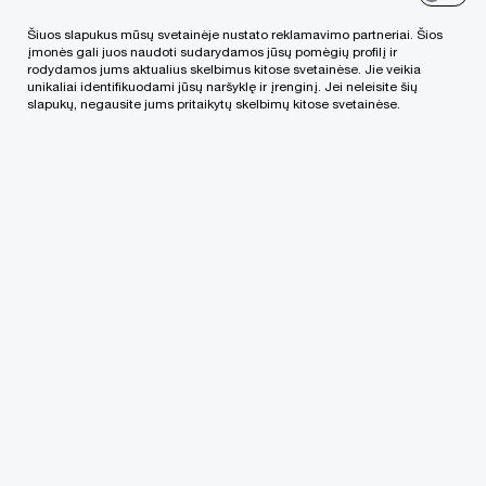
posistemių dar nuo 2014 metų.
Šiuos slapukus mūsų svetainėje nustato reklamavimo partneriai. Šios
įmonės gali juos naudoti sudarydamos jūsų pomėgių profilį ir
rodydamos jums aktualius skelbimus kitose svetainėse. Jie veikia
Bendradarbiaujame su PwC firmų kolegomis
unikaliai identifikuodami jūsų naršyklę ir įrenginį. Jei neleisite šių
slapukų, negausite jums pritaikytų skelbimų kitose svetainėse.
kitose valstybėse, kuriose panašių duomenų
teikimas vyksta dar nuo 2008 metų, iš kurių
perėmėme geriausią patirtį.
Patariame dėl privalumų ir trūkumų, renkantis
tinkamiausius IT sprendimus rinkmenų
sudarymui.
i.MAS projektams esame subūrę specializuotą
komandą, šiuo metu dirbančią išskirtinai su
šiais projektais.