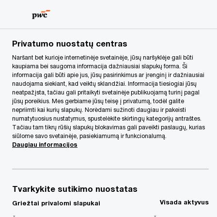
Skip
Skip
to
to
content
footer
PwC Lietuva
Mūsų paslaugos
Mokesčių ir teisinės pas
Privatumo nuostatų centras
Naršant bet kurioje internetinėje svetainėje, jūsų naršyklėje gali būti
kaupiama bei saugoma informacija dažniausiai slapukų forma. Ši
i.SAF, i.VAZ ir SAF-T
informacija gali būti apie jus, jūsų pasirinkimus ar įrenginį ir dažniausiai
naudojama siekiant, kad veiktų sklandžiai. Informacija tiesiogiai jūsų
paslaugos
neatpažįsta, tačiau gali pritaikyti svetainėje publikuojamą turinį pagal
jūsų poreikius. Mes gerbiame jūsų teisę į privatumą, todėl galite
nepriimti kai kurių slapukų. Norėdami sužinoti daugiau ir pakeisti
numatytuosius nustatymus, spustelėkite skirtingų kategorijų antraštes.
Tačiau tam tikrų rūšių slapukų blokavimas gali paveikti paslaugų, kurias
siūlome savo svetainėje, pasiekiamumą ir funkcionalumą.
Daugiau informacijos
Nuo 2016 m. rudens įmonės turės teikti
Tvarkykite sutikimo nuostatas
PVM sąskaitų faktūrų ir važtaraščių
Visada aktyvus
Griežtai privalomi slapukai
duomenis VMI. Nuo 2017 metų prasidės ir