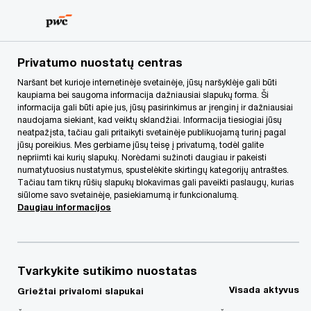
Skip
Skip
to
to
content
footer
PwC Lietuva
Mūsų paslaugos
konsultaciju-paslaugos
Privatumo nuostatų centras
Naršant bet kurioje internetinėje svetainėje, jūsų naršyklėje gali būti
kaupiama bei saugoma informacija dažniausiai slapukų forma. Ši
informacija gali būti apie jus, jūsų pasirinkimus ar įrenginį ir dažniausiai
naudojama siekiant, kad veiktų sklandžiai. Informacija tiesiogiai jūsų
neatpažįsta, tačiau gali pritaikyti svetainėje publikuojamą turinį pagal
jūsų poreikius. Mes gerbiame jūsų teisę į privatumą, todėl galite
nepriimti kai kurių slapukų. Norėdami sužinoti daugiau ir pakeisti
numatytuosius nustatymus, spustelėkite skirtingų kategorijų antraštes.
Tačiau tam tikrų rūšių slapukų blokavimas gali paveikti paslaugų, kurias
siūlome savo svetainėje, pasiekiamumą ir funkcionalumą.
Daugiau informacijos
Naujos galimybės geležinkelių
krovinių rinkoje Vakarų Europoje:
„PwC“ įžvalgos LTG Cargo plėtrai
Tvarkykite sutikimo nuostatas
Visada aktyvus
Griežtai privalomi slapukai