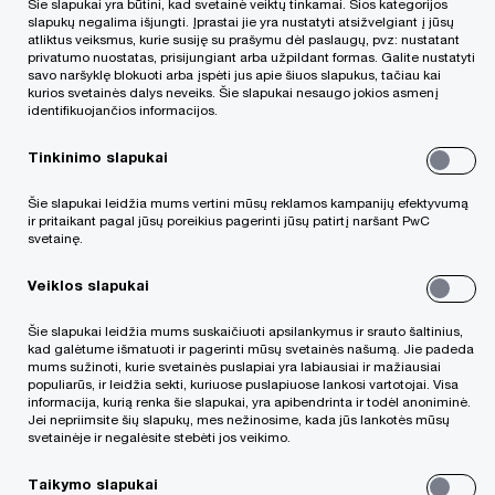
Šie slapukai yra būtini, kad svetainė veiktų tinkamai. Šios kategorijos
slapukų negalima išjungti. Įprastai jie yra nustatyti atsižvelgiant į jūsų
atliktus veiksmus, kurie susiję su prašymu dėl paslaugų, pvz: nustatant
privatumo nuostatas, prisijungiant arba užpildant formas. Galite nustatyti
savo naršyklę blokuoti arba įspėti jus apie šiuos slapukus, tačiau kai
kurios svetainės dalys neveiks. Šie slapukai nesaugo jokios asmenį
identifikuojančios informacijos.
Tinkinimo slapukai
Šie slapukai leidžia mums vertini mūsų reklamos kampanijų efektyvumą
„PwC“ vaidmuo
ir pritaikant pagal jūsų poreikius pagerinti jūsų patirtį naršant PwC
svetainę.
Ekspertinis rinkos vertinimas ir konsultavimas
dėl veiklos plėtros
Veiklos slapukai
Šie slapukai leidžia mums suskaičiuoti apsilankymus ir srauto šaltinius,
Industrija
kad galėtume išmatuoti ir pagerinti mūsų svetainės našumą. Jie padeda
mums sužinoti, kurie svetainės puslapiai yra labiausiai ir mažiausiai
populiarūs, ir leidžia sekti, kuriuose puslapiuose lankosi vartotojai. Visa
Transportas
informacija, kurią renka šie slapukai, yra apibendrinta ir todėl anoniminė.
Jei nepriimsite šių slapukų, mes nežinosime, kada jūs lankotės mūsų
svetainėje ir negalėsite stebėti jos veikimo.
Taikymo slapukai