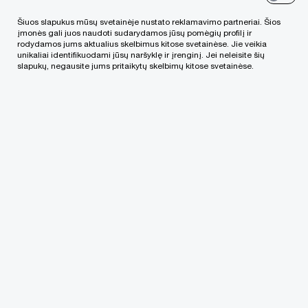
Šiuos slapukus mūsų svetainėje nustato reklamavimo partneriai. Šios
įmonės gali juos naudoti sudarydamos jūsų pomėgių profilį ir
rodydamos jums aktualius skelbimus kitose svetainėse. Jie veikia
unikaliai identifikuodami jūsų naršyklę ir įrenginį. Jei neleisite šių
slapukų, negausite jums pritaikytų skelbimų kitose svetainėse.
Apie projektą
Europos geležinkelių krovinių sektorius
išgyvena reikšmingus pokyčius: stiprėja
konkurencija, didėja dekarbonizacijos svarba,
geopolitiniai veiksniai keičia logistikos
grandines.
Siekdama pasinaudoti naujomis
galimybėmis ir plėstis Vakarų Europos rinkose,