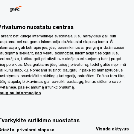
Lithuania
LT
Search
Privatumo nuostatų centras
aršant bet kurioje internetinėje svetainėje, jūsų naršyklėje gali būti
aupiama bei saugoma informacija dažniausiai slapukų forma. Ši
nformacija gali būti apie jus, jūsų pasirinkimus ar įrenginį ir dažniausiai
audojama siekiant, kad veiktų sklandžiai. Informacija tiesiogiai jūsų
eatpažįsta, tačiau gali pritaikyti svetainėje publikuojamą turinį pagal
ūsų poreikius. Mes gerbiame jūsų teisę į privatumą, todėl galite nepriimti
ai kurių slapukų. Norėdami sužinoti daugiau ir pakeisti numatytuosius
ustatymus, spustelėkite skirtingų kategorijų antraštes. Tačiau tam tikrų
ūšių slapukų blokavimas gali paveikti paslaugų, kurias siūlome savo
vetainėje, pasiekiamumą ir funkcionalumą.
Daugiau informacijos
Tvarkykite sutikimo nuostatas
Visada aktyvus
Griežtai privalomi slapukai