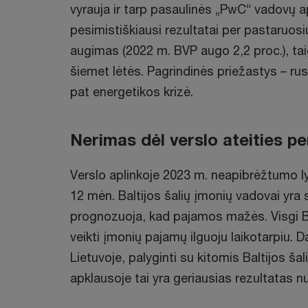
vyrauja ir tarp pasaulinės „PwC“ vadovų ap
pesimistiškiausi rezultatai per pastaruo
augimas (2022 m. BVP augo 2,2 proc.), t
šiemet lėtės. Pagrindinės priežastys – rusi
pat energetikos krizė.
Nerimas dėl verslo ateities pe
Verslo aplinkoje 2023 m. neapibrėžtumo ly
12 mėn. Baltijos šalių įmonių vadovai yra 
prognozuoja, kad pajamos mažės. Visgi Ba
veikti įmonių pajamų ilguoju laikotarpiu
Lietuvoje, palyginti su kitomis Baltijos š
apklausoje tai yra geriausias rezultatas n