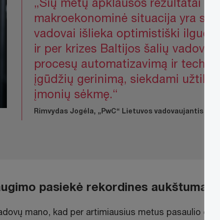
„Šių metų apklausos rezultatai rod
makroekonominė situacija yra sudė
vadovai išlieka optimistiški ilguoj
ir per krizes Baltijos šalių vadovai 
procesų automatizavimą ir technol
įgūdžių gerinimą, siekdami užtikri
įmonių sėkmę.“
Rimvydas Jogėla, „PwC“ Lietuvos vadovaujantis part
ugimo pasiekė rekordines aukštumas
vadovų mano, kad per artimiausius metus pasaulio ek