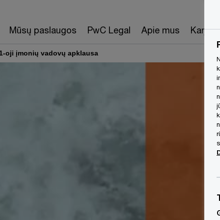
Mūsų paslaugos
PwC Legal
Apie mus
Karjera
1-oji įmonių vadovų apklausa
N
k
i
n
n
j
k
n
r
s