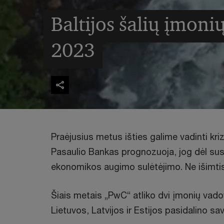
Baltijos šalių įmon
2023
Praėjusius metus išties galime vadinti kri
Pasaulio Bankas prognozuoja, jog dėl sus
ekonomikos augimo sulėtėjimo. Ne išimtis –
Šiais metais „PwC“ atliko dvi įmonių vado
Lietuvos, Latvijos ir Estijos pasidalino s