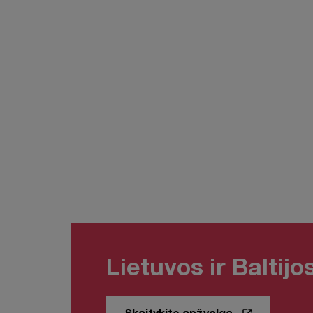
Lietuvos ir Baltij
Skaitykite apžvalgą