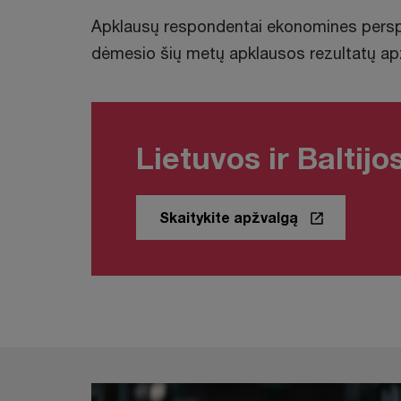
Apklausų respondentai ekonomines perspek
dėmesio šių metų apklausos rezultatų apž
Lietuvos ir Baltij
Skaitykite apžvalgą