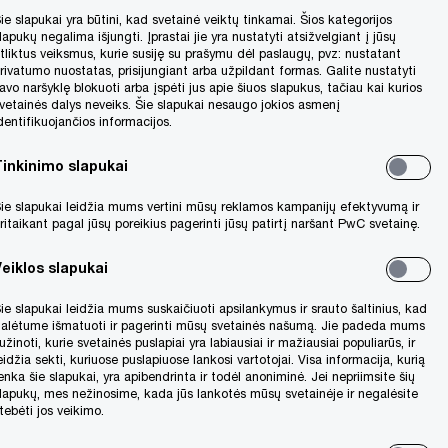
ie slapukai yra būtini, kad svetainė veiktų tinkamai. Šios kategorijos
lapukų negalima išjungti. Įprastai jie yra nustatyti atsižvelgiant į jūsų
tliktus veiksmus, kurie susiję su prašymu dėl paslaugų, pvz: nustatant
rivatumo nuostatas, prisijungiant arba užpildant formas. Galite nustatyti
avo naršyklę blokuoti arba įspėti jus apie šiuos slapukus, tačiau kai kurios
vetainės dalys neveiks. Šie slapukai nesaugo jokios asmenį
dentifikuojančios informacijos.
Tinkinimo slapukai
ie slapukai leidžia mums vertini mūsų reklamos kampanijų efektyvumą ir
ritaikant pagal jūsų poreikius pagerinti jūsų patirtį naršant PwC svetainę.
Veiklos slapukai
nfliacijos augimas paveikė visą pasaulį.
jos 2023 metais sulauksime pasaulinės
ie slapukai leidžia mums suskaičiuoti apsilankymus ir srauto šaltinius, kad
alėtume išmatuoti ir pagerinti mūsų svetainės našumą. Jie padeda mums
užinoti, kurie svetainės puslapiai yra labiausiai ir mažiausiai populiarūs, ir
eidžia sekti, kuriuose puslapiuose lankosi vartotojai. Visa informacija, kurią
enka šie slapukai, yra apibendrinta ir todėl anoniminė. Jei nepriimsite šių
linėje apklausoje, o 323 vadovai iš
lapukų, mes nežinosime, kada jūs lankotės mūsų svetainėje ir negalėsite
tebėti jos veikimo.