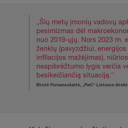
„Šių metų įmonių vadovų apkl
pesimizmas dėl makroekonomi
nuo 2019-ųjų. Nors 2023 m. 
ženklų (pavyzdžiui, energijos
infliacijos mažėjimas), niūri
neapibrėžtumo lygis verčia ve
besikeičiančią situaciją.“
Birutė Purvaneckaitė, „PwC“ Lietuvos direk