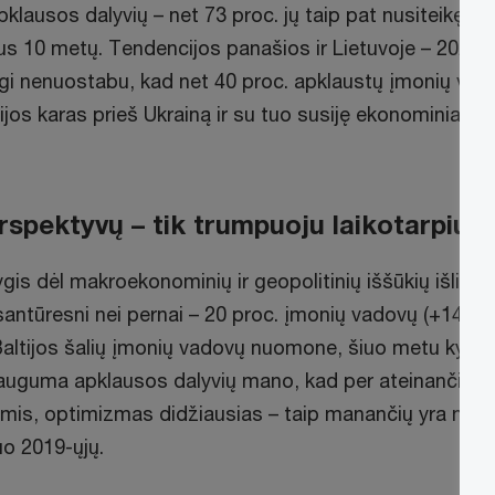
klausos dalyvių – net 73 proc. jų taip pat nusiteikę, 
sius 10 metų. Tendencijos panašios ir Lietuvoje – 202
aigi nenuostabu, kad net 40 proc. apklaustų įmonių v
jos karas prieš Ukrainą ir su tuo susiję ekonominiai pada
rspektyvų – tik trumpuoju laikotarpiu
gis dėl makroekonominių ir geopolitinių iššūkių išlik
santūresni nei pernai – 20 proc. įmonių vadovų (+14 p. p
ltijos šalių įmonių vadovų nuomone, šiuo metu kylanty
. Dauguma apklausos dalyvių mano, kad per ateinančius
alimis, optimizmas didžiausias – taip manančių yra net 
uo 2019-ųjų.