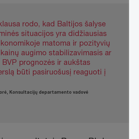
ausa rodo, kad Baltijos šalyse
nės situacijos yra didžiausias
ekonomikoje matoma ir pozityvių
 kainų augimo stabilizavimasis ar
os BVP prognozės ir aukštas
rslą būti pasiruošusį reaguoti į
torė, Konsultacijų departamento vadovė