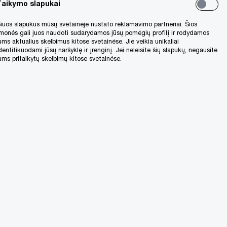
Taikymo slapukai
etais. Dėl šios priežasties daugiausiai
iuos slapukus mūsų svetainėje nustato reklamavimo partneriai. Šios
 Ukrainoje sąlygojamiems veiksniams.
monės gali juos naudoti sudarydamos jūsų pomėgių profilį ir rodydamos
ums aktualius skelbimus kitose svetainėse. Jie veikia unikaliai
dentifikuodami jūsų naršyklę ir įrenginį. Jei neleisite šių slapukų, negausite
ums pritaikytų skelbimų kitose svetainėse.
ausa 2023