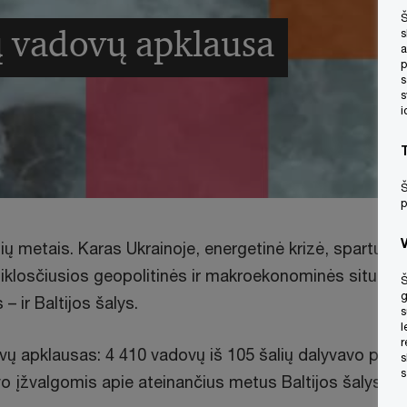
Š
ių vadovų apklausa
s
a
p
s
s
i
Š
p
zių metais. Karas Ukrainoje, energetinė krizė, spartus i
iklosčiusios geopolitinės ir makroekonominės situaci
Š
g
 ir Baltijos šalys.
s
l
r
vų apklausas: 4 410 vadovų iš 105 šalių dalyvavo pasau
s
s
avo įžvalgomis apie ateinančius metus Baltijos šalyse.