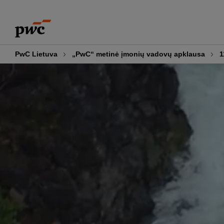
Skip
Skip
to
to
content
footer
PwC Lietuva
„PwC“ metinė įmonių vadovų apklausa
1