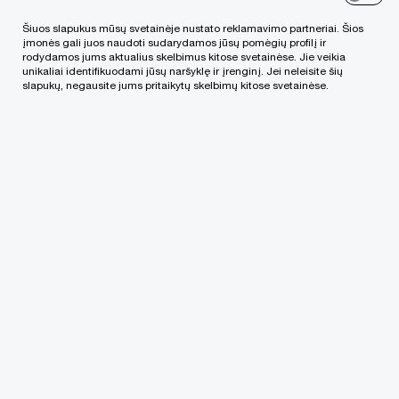
Šiuos slapukus mūsų svetainėje nustato reklamavimo partneriai. Šios
LinkedIn
įmonės gali juos naudoti sudarydamos jūsų pomėgių profilį ir
rodydamos jums aktualius skelbimus kitose svetainėse. Jie veikia
unikaliai identifikuodami jūsų naršyklę ir įrenginį. Jei neleisite šių
slapukų, negausite jums pritaikytų skelbimų kitose svetainėse.
We help you meet tomorrow’s tech demands
so you can
compete at a speed that rewrites the rules
See how
Sekite mūsų naujienas
„PwC“ biurai pasaulyje