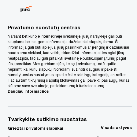
Skip
Skip
to
to
content
footer
PwC Lietuva
Kontaktai
r
Rokas Bukauskas
Privatumo nuostatų centras
Naršant bet kurioje internetinėje svetainėje, jūsų naršyklėje gali būti
kaupiama bei saugoma informacija dažniausiai slapukų forma. Ši
informacija gali būti apie jus, jūsų pasirinkimus ar įrenginį ir dažniausiai
naudojama siekiant, kad veiktų sklandžiai. Informacija tiesiogiai jūsų
neatpažįsta, tačiau gali pritaikyti svetainėje publikuojamą turinį pagal
jūsų poreikius. Mes gerbiame jūsų teisę į privatumą, todėl galite
nepriimti kai kurių slapukų. Norėdami sužinoti daugiau ir pakeisti
numatytuosius nustatymus, spustelėkite skirtingų kategorijų antraštes.
Tačiau tam tikrų rūšių slapukų blokavimas gali paveikti paslaugų, kurias
siūlome savo svetainėje, pasiekiamumą ir funkcionalumą.
Daugiau informacijos
Tvarkykite sutikimo nuostatas
Rokas Bukauskas
Visada aktyvus
Griežtai privalomi slapukai
Advokatų profesinės bendrijos „PwC Legal“ vadovaujantis