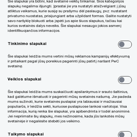
Šie slapukai yra būtini, kad svetainė veiktų tinkamai. Šios kategorijos
partneris, PwC Lietuva
slapukų negalima išjungti. Įprastai jie yra nustatyti atsižvelgiant į jūsų
atliktus veiksmus, kurie susiję su prašymu dėl paslaugų, pvz: nustatant
privatumo nuostatas, prisijungiant arba užpildant formas. Galite nustatyti
Pagrindinė specializacija - bankų ir finansų teisė
savo naršyklę blokuoti arba įspėti jus apie šiuos slapukus, tačiau kai
kurios svetainės dalys neveiks. Šie slapukai nesaugo jokios asmenį
bei susijungimai ir įsigijimai (M&A). Savo praktikoje
identifikuojančios informacijos.
Rokas rengia ir derasi dėl finansavimo sandorių,
Tinkinimo slapukai
konsultuoja klientus finansų įstaigų (finansų
įstaigų ir draudimo įmonių) steigimo, licencijavimo
Šie slapukai leidžia mums vertini mūsų reklamos kampanijų efektyvumą
ir pritaikant pagal jūsų poreikius pagerinti jūsų patirtį naršant PwC
ir jungimo klausimais, atstovauja klientams verslo
svetainę.
įsigijimų ir pardavimo sandoriuose. Rokas taip pat
Veiklos slapukai
atstovauja klientams teismuose ir arbitražo
procesuose.
Šie slapukai leidžia mums suskaičiuoti apsilankymus ir srauto šaltinius,
kad galėtume išmatuoti ir pagerinti mūsų svetainės našumą. Jie padeda
mums sužinoti, kurie svetainės puslapiai yra labiausiai ir mažiausiai
populiarūs, ir leidžia sekti, kuriuose puslapiuose lankosi vartotojai. Visa
informacija, kurią renka šie slapukai, yra apibendrinta ir todėl anoniminė.
Jei nepriimsite šių slapukų, mes nežinosime, kada jūs lankotės mūsų
svetainėje ir negalėsite stebėti jos veikimo.
Kontaktinė informacija
Taikymo slapukai
Email