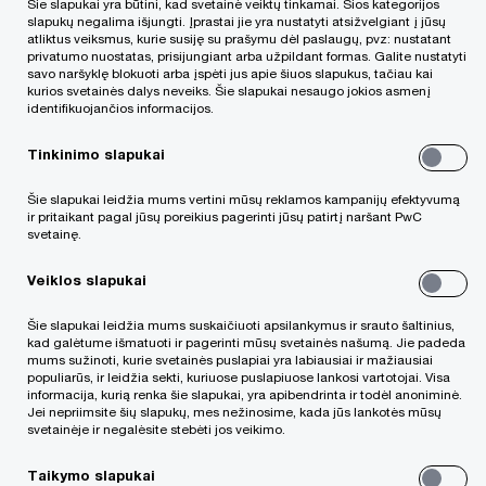
Šie slapukai yra būtini, kad svetainė veiktų tinkamai. Šios kategorijos
slapukų negalima išjungti. Įprastai jie yra nustatyti atsižvelgiant į jūsų
Rasa
„PwC“ Lietuva biure dirba nuo 1998 m.
atliktus veiksmus, kurie susiję su prašymu dėl paslaugų, pvz: nustatant
privatumo nuostatas, prisijungiant arba užpildant formas. Galite nustatyti
savo naršyklę blokuoti arba įspėti jus apie šiuos slapukus, tačiau kai
kurios svetainės dalys neveiks. Šie slapukai nesaugo jokios asmenį
Rasa turi patirties teikiant audito paslaugas
identifikuojančios informacijos.
prekybos, paslaugų ir gamybos įmonėms. Ji taip
Tinkinimo slapukai
pat specializuojasi teikiant audito ir peržvalgos
Šie slapukai leidžia mums vertini mūsų reklamos kampanijų efektyvumą
paslaugas finansinio sektoriaus įmonėms.
ir pritaikant pagal jūsų poreikius pagerinti jūsų patirtį naršant PwC
Ji dėsto „PwC“ organizuojamuose seminaruose
svetainę.
Tarptautinių finansinės atskaitomybės standartų
Veiklos slapukai
(TFAS) bei Verslo apskaitos standartų (VAS)
Šie slapukai leidžia mums suskaičiuoti apsilankymus ir srauto šaltinius,
temomis.
kad galėtume išmatuoti ir pagerinti mūsų svetainės našumą. Jie padeda
mums sužinoti, kurie svetainės puslapiai yra labiausiai ir mažiausiai
populiarūs, ir leidžia sekti, kuriuose puslapiuose lankosi vartotojai. Visa
informacija, kurią renka šie slapukai, yra apibendrinta ir todėl anoniminė.
Rasa yra Lietuvos atestuotoji auditorė.
Jei nepriimsite šių slapukų, mes nežinosime, kada jūs lankotės mūsų
Ji taip pat yra Jungtinės Karalystės Licencijuotų ir
svetainėje ir negalėsite stebėti jos veikimo.
atestuotų apskaitininkų asociacijos ACCA
Taikymo slapukai