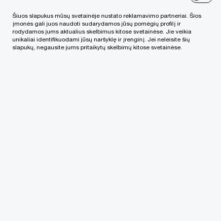
(Association of Chartered Certified Accountants)
Šiuos slapukus mūsų svetainėje nustato reklamavimo partneriai. Šios
asocijuota narė bei Vidaus auditorių asociacijos
įmonės gali juos naudoti sudarydamos jūsų pomėgių profilį ir
rodydamos jums aktualius skelbimus kitose svetainėse. Jie veikia
CIA (Certified Internal Auditor) narė.
unikaliai identifikuodami jūsų naršyklę ir įrenginį. Jei neleisite šių
slapukų, negausite jums pritaikytų skelbimų kitose svetainėse.
Kontaktinė informacija
Tel.
+370 686 50031
Email
LinkedIn
We help you meet tomorrow’s tech demands
so you can