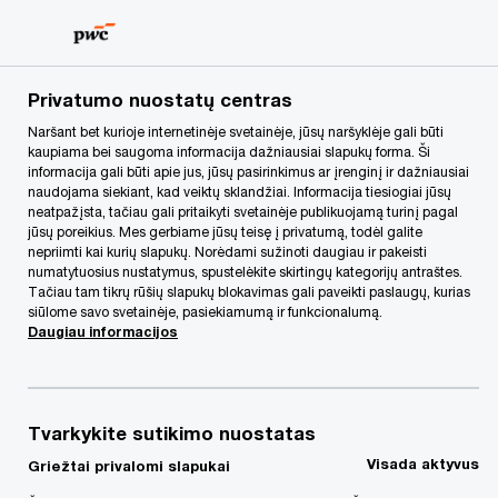
Skip
Skip
to
to
content
footer
PwC Lietuva
Kontaktai
r
Rasa Selevičienė
Privatumo nuostatų centras
Naršant bet kurioje internetinėje svetainėje, jūsų naršyklėje gali būti
kaupiama bei saugoma informacija dažniausiai slapukų forma. Ši
informacija gali būti apie jus, jūsų pasirinkimus ar įrenginį ir dažniausiai
naudojama siekiant, kad veiktų sklandžiai. Informacija tiesiogiai jūsų
neatpažįsta, tačiau gali pritaikyti svetainėje publikuojamą turinį pagal
jūsų poreikius. Mes gerbiame jūsų teisę į privatumą, todėl galite
nepriimti kai kurių slapukų. Norėdami sužinoti daugiau ir pakeisti
numatytuosius nustatymus, spustelėkite skirtingų kategorijų antraštes.
Tačiau tam tikrų rūšių slapukų blokavimas gali paveikti paslaugų, kurias
siūlome savo svetainėje, pasiekiamumą ir funkcionalumą.
Daugiau informacijos
Tvarkykite sutikimo nuostatas
Rasa Selevičienė
Visada aktyvus
Griežtai privalomi slapukai
Direktorė, Audito ir susijusios paslaugos, PwC Lietuva