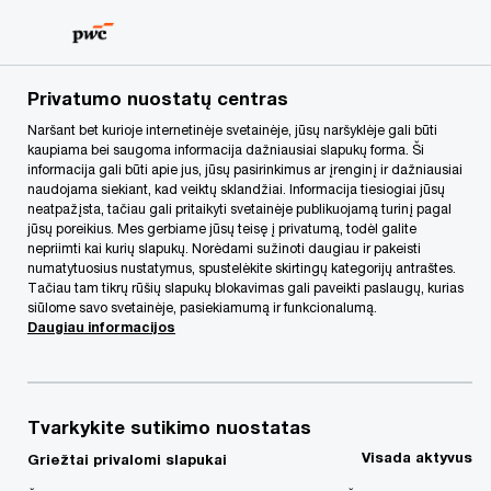
Skip
Skip
to
to
content
footer
PwC Lietuva
Kontaktai
r
Rasa Radzevičienė
Privatumo nuostatų centras
Naršant bet kurioje internetinėje svetainėje, jūsų naršyklėje gali būti
kaupiama bei saugoma informacija dažniausiai slapukų forma. Ši
informacija gali būti apie jus, jūsų pasirinkimus ar įrenginį ir dažniausiai
naudojama siekiant, kad veiktų sklandžiai. Informacija tiesiogiai jūsų
neatpažįsta, tačiau gali pritaikyti svetainėje publikuojamą turinį pagal
jūsų poreikius. Mes gerbiame jūsų teisę į privatumą, todėl galite
nepriimti kai kurių slapukų. Norėdami sužinoti daugiau ir pakeisti
numatytuosius nustatymus, spustelėkite skirtingų kategorijų antraštes.
Tačiau tam tikrų rūšių slapukų blokavimas gali paveikti paslaugų, kurias
siūlome savo svetainėje, pasiekiamumą ir funkcionalumą.
Daugiau informacijos
Tvarkykite sutikimo nuostatas
Rasa Radzevičienė
Visada aktyvus
Griežtai privalomi slapukai
Partnerė, Audito ir susijusių paslaugų skyriaus vadovė, PwC