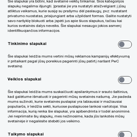
Šie slapukai yra būtini, kad svetainė veiktų tinkamai. Šios kategorijos
Lietuva
slapukų negalima išjungti. Įprastai jie yra nustatyti atsižvelgiant į jūsų
atliktus veiksmus, kurie susiję su prašymu dėl paslaugų, pvz: nustatant
privatumo nuostatas, prisijungiant arba užpildant formas. Galite nustatyti
Rasa
„PwC“ Lietuva biure dirba nuo 2006 m. Nuo
savo naršyklę blokuoti arba įspėti jus apie šiuos slapukus, tačiau kai
kurios svetainės dalys neveiks. Šie slapukai nesaugo jokios asmenį
1997 m. iki 2005 m. ji dirbo dvejose vietinėse
identifikuojančios informacijos.
audito kompanijose, iš pradžių auditoriaus
Tinkinimo slapukai
padėjėja, vėliau – vadovaujančia auditore.
Šie slapukai leidžia mums vertini mūsų reklamos kampanijų efektyvumą
ir pritaikant pagal jūsų poreikius pagerinti jūsų patirtį naršant PwC
Rasa specializuojasi teikiant audito, peržvalgos
svetainę.
bei apskaitos konsultacijų paslaugas
Veiklos slapukai
telekomunikacijų, prekybos ir paslaugų įmonėms.
Ji dėsto „PwC“ organizuojamuose seminaruose
Šie slapukai leidžia mums suskaičiuoti apsilankymus ir srauto šaltinius,
kad galėtume išmatuoti ir pagerinti mūsų svetainės našumą. Jie padeda
Tarptautinių finansinės atskaitomybės standartų
mums sužinoti, kurie svetainės puslapiai yra labiausiai ir mažiausiai
populiarūs, ir leidžia sekti, kuriuose puslapiuose lankosi vartotojai. Visa
(TFAS) bei Verslo apskaitos standartų (VAS)
informacija, kurią renka šie slapukai, yra apibendrinta ir todėl anoniminė.
Jei nepriimsite šių slapukų, mes nežinosime, kada jūs lankotės mūsų
temomis.
svetainėje ir negalėsite stebėti jos veikimo.
Taikymo slapukai