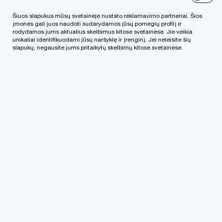
Rasa yra Lietuvos atestuotoji auditorė ir
atestuotoji vidaus auditorė.
Šiuos slapukus mūsų svetainėje nustato reklamavimo partneriai. Šios
įmonės gali juos naudoti sudarydamos jūsų pomėgių profilį ir
Ji taip pat yra Jungtinės Karalystės Licencijuotų ir
rodydamos jums aktualius skelbimus kitose svetainėse. Jie veikia
unikaliai identifikuodami jūsų naršyklę ir įrenginį. Jei neleisite šių
atestuotų apskaitininkų asociacijos ACCA
slapukų, negausite jums pritaikytų skelbimų kitose svetainėse.
(Association of Chartered Certified Accountants)
asocijuota narė.
Kontaktinė informacija
Tel.
+370 (5) 239 2300
Email
LinkedIn