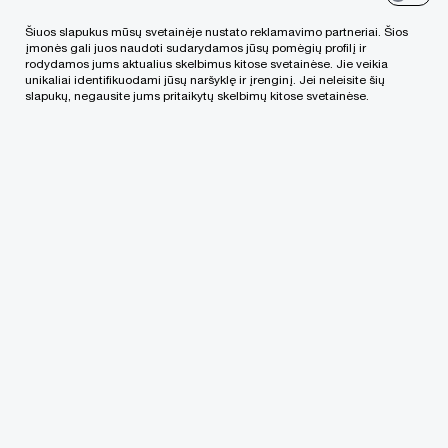
Šiuos slapukus mūsų svetainėje nustato reklamavimo partneriai. Šios
įmonės gali juos naudoti sudarydamos jūsų pomėgių profilį ir
rodydamos jums aktualius skelbimus kitose svetainėse. Jie veikia
unikaliai identifikuodami jūsų naršyklę ir įrenginį. Jei neleisite šių
slapukų, negausite jums pritaikytų skelbimų kitose svetainėse.
„PwC“ biurai pasaulyje
Rašykite mums
Alumni
© 2021 - 2026 PwC. Visos teisės saugomos. Be PwC leidimo
platinti draudžiama. "PwC" vadinamas
„PricewaterhouseCoopers International Limited“ (PwCIL)
firmų narių tinklas arba, atsižvelgiant į kontekstą, atskiros