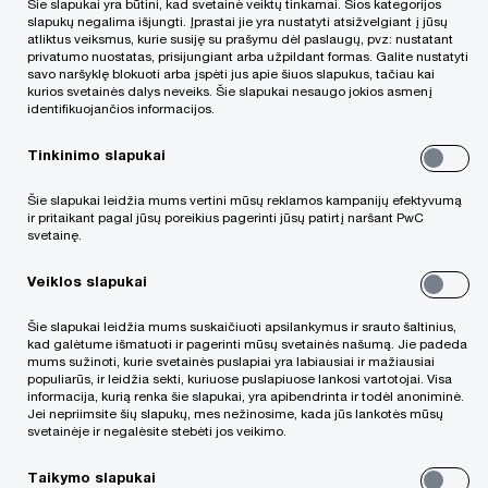
Šie slapukai yra būtini, kad svetainė veiktų tinkamai. Šios kategorijos
strategijos paslaugos, PwC Lietuva
slapukų negalima išjungti. Įprastai jie yra nustatyti atsižvelgiant į jūsų
atliktus veiksmus, kurie susiję su prašymu dėl paslaugų, pvz: nustatant
privatumo nuostatas, prisijungiant arba užpildant formas. Galite nustatyti
savo naršyklę blokuoti arba įspėti jus apie šiuos slapukus, tačiau kai
kurios svetainės dalys neveiks. Šie slapukai nesaugo jokios asmenį
Kontaktinė informacija
identifikuojančios informacijos.
Email
Tinkinimo slapukai
LinkedIn
Šie slapukai leidžia mums vertini mūsų reklamos kampanijų efektyvumą
ir pritaikant pagal jūsų poreikius pagerinti jūsų patirtį naršant PwC
svetainę.
Veiklos slapukai
Šie slapukai leidžia mums suskaičiuoti apsilankymus ir srauto šaltinius,
kad galėtume išmatuoti ir pagerinti mūsų svetainės našumą. Jie padeda
We help you meet tomorrow’s tech demands
mums sužinoti, kurie svetainės puslapiai yra labiausiai ir mažiausiai
so you can
populiarūs, ir leidžia sekti, kuriuose puslapiuose lankosi vartotojai. Visa
compete at a speed that rewrites the rules
informacija, kurią renka šie slapukai, yra apibendrinta ir todėl anoniminė.
See how
Jei nepriimsite šių slapukų, mes nežinosime, kada jūs lankotės mūsų
svetainėje ir negalėsite stebėti jos veikimo.
Sekite mūsų naujienas
Taikymo slapukai