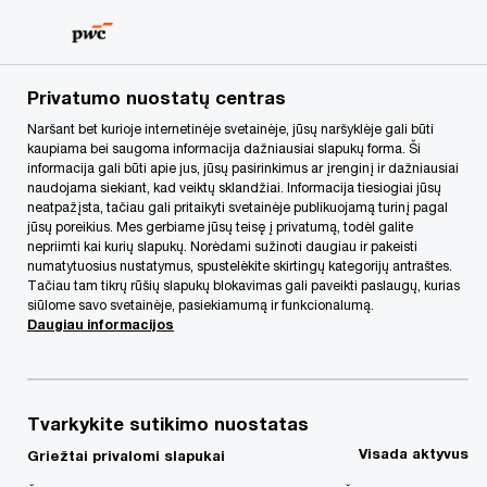
Skip
Skip
to
to
content
footer
PwC Lietuva
Kontaktai
k
Karolina Svitojūtė
Privatumo nuostatų centras
Naršant bet kurioje internetinėje svetainėje, jūsų naršyklėje gali būti
kaupiama bei saugoma informacija dažniausiai slapukų forma. Ši
informacija gali būti apie jus, jūsų pasirinkimus ar įrenginį ir dažniausiai
naudojama siekiant, kad veiktų sklandžiai. Informacija tiesiogiai jūsų
neatpažįsta, tačiau gali pritaikyti svetainėje publikuojamą turinį pagal
jūsų poreikius. Mes gerbiame jūsų teisę į privatumą, todėl galite
nepriimti kai kurių slapukų. Norėdami sužinoti daugiau ir pakeisti
numatytuosius nustatymus, spustelėkite skirtingų kategorijų antraštes.
Tačiau tam tikrų rūšių slapukų blokavimas gali paveikti paslaugų, kurias
siūlome savo svetainėje, pasiekiamumą ir funkcionalumą.
Daugiau informacijos
Tvarkykite sutikimo nuostatas
Karolina Svitojūtė
Visada aktyvus
Griežtai privalomi slapukai
Vyr. projektų vadovė, Mokesčių deklaravimo, apskaitos ir