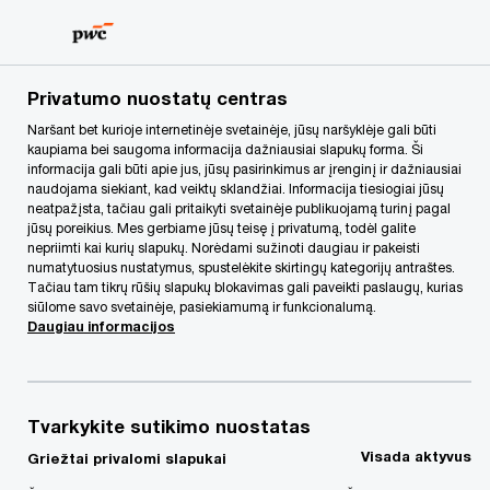
Skip
Skip
to
to
content
footer
PwC Lietuva
Kontaktai
a
Aurimas Drumstas
Privatumo nuostatų centras
Naršant bet kurioje internetinėje svetainėje, jūsų naršyklėje gali būti
kaupiama bei saugoma informacija dažniausiai slapukų forma. Ši
informacija gali būti apie jus, jūsų pasirinkimus ar įrenginį ir dažniausiai
naudojama siekiant, kad veiktų sklandžiai. Informacija tiesiogiai jūsų
neatpažįsta, tačiau gali pritaikyti svetainėje publikuojamą turinį pagal
jūsų poreikius. Mes gerbiame jūsų teisę į privatumą, todėl galite
nepriimti kai kurių slapukų. Norėdami sužinoti daugiau ir pakeisti
numatytuosius nustatymus, spustelėkite skirtingų kategorijų antraštes.
Tačiau tam tikrų rūšių slapukų blokavimas gali paveikti paslaugų, kurias
siūlome savo svetainėje, pasiekiamumą ir funkcionalumą.
Daugiau informacijos
Tvarkykite sutikimo nuostatas
Aurimas Drumstas
Visada aktyvus
Griežtai privalomi slapukai
Senior Associate, Assistant Attorney-at-law, PwC Lietuva