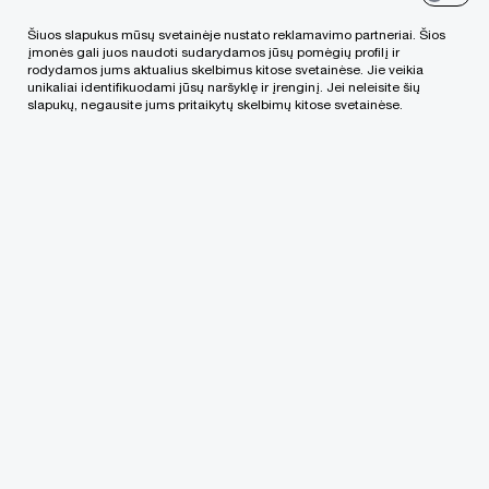
patikrinimuose, užtikrindamas klientų interesus
Šiuos slapukus mūsų svetainėje nustato reklamavimo partneriai. Šios
santykiuose su valstybės ir savivaldybės
įmonės gali juos naudoti sudarydamos jūsų pomėgių profilį ir
institucijomis bei rengdamas procesinius
rodydamos jums aktualius skelbimus kitose svetainėse. Jie veikia
unikaliai identifikuodami jūsų naršyklę ir įrenginį. Jei neleisite šių
dokumentus teisminiuose ginčuose ir arbitraže.
slapukų, negausite jums pritaikytų skelbimų kitose svetainėse.
Aurimas teisės magistro laipsnį 2021 m. įgijo
Vytauto didžiojo universiteto Teisės fakultete.
Papildomai žinias gilino Masaryk Universitete
(Čekija).
2019 m. Aurimas, kartu su Vytauto didžiojo
universiteto komanda atstovavo Lietuvą
prestižiniame, tarptautiniame Phillip C. Jessup
konkurse Washington D. C. (Jungtinės Amerikos
Valstijos)