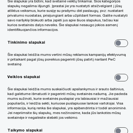
Šie slapukai yra būtini, kad svetainė veiktų tinkamai. Šios kategorijos
slapukų negalima išjungti. Įprastai jie yra nustatyti atsižvelgiant į jūsų
Aurimas yra PwC Legal susijungimų ir įsigijimų
atliktus veiksmus, kurie susiję su prašymu dėl paslaugų, pvz: nustatant
privatumo nuostatas, prisijungiant arba užpildant formas. Galite nustatyti
(M&A) praktikos komandos narys. Aurimas
savo naršyklę blokuoti arba įspėti jus apie šiuos slapukus, tačiau kai
kurios svetainės dalys neveiks. Šie slapukai nesaugo jokios asmenį
atstovauja klientus visose sandorio stadijose:
identifikuojančios informacijos.
atliekant teisinį patikrinimą, rengiant sandorio
Tinkinimo slapukai
dokumentaciją, derybose, atliekant sandorio
užbaigimo veiksmus bei po sandorio užbaigimo.
Šie slapukai leidžia mums vertini mūsų reklamos kampanijų efektyvumą
ir pritaikant pagal jūsų poreikius pagerinti jūsų patirtį naršant PwC
Aurimas taip pat specializuojasi komercinės
svetainę.
teisės srityje, konsultuoja klientus sudarant
Veiklos slapukai
įvairias lokalias ir tarptautines sutartis.
Šie slapukai leidžia mums suskaičiuoti apsilankymus ir srauto šaltinius,
kad galėtume išmatuoti ir pagerinti mūsų svetainės našumą. Jie padeda
Profesinę patirtį Aurimas įgijo atlikdamas įvairaus
mums sužinoti, kurie svetainės puslapiai yra labiausiai ir mažiausiai
populiarūs, ir leidžia sekti, kuriuose puslapiuose lankosi vartotojai. Visa
pobūdžio teisines analizes komercinės teisės
informacija, kurią renka šie slapukai, yra apibendrinta ir todėl anoniminė.
Jei nepriimsite šių slapukų, mes nežinosime, kada jūs lankotės mūsų
sektoriuje, rengdamas sutartis ir korporatyvinius
svetainėje ir negalėsite stebėti jos veikimo.
dokumentus, dalyvaudamas įmonių teisiniuose
Taikymo slapukai