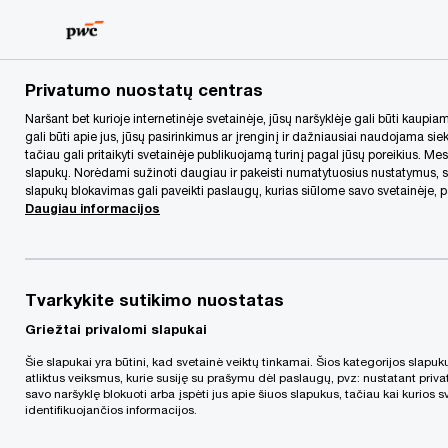
Skip
Skip
to
to
content
footer
PwC Lietuva
Apie mus
Spaudos centras
„PwC” skelb
Privatumo nuostatų centras
Naršant bet kurioje internetinėje svetainėje, jūsų naršyklėje gali būti kaup
gali būti apie jus, jūsų pasirinkimus ar įrenginį ir dažniausiai naudojama siek
tačiau gali pritaikyti svetainėje publikuojamą turinį pagal jūsų poreikius. Mes
slapukų. Norėdami sužinoti daugiau ir pakeisti numatytuosius nustatymus, spu
slapukų blokavimas gali paveikti paslaugų, kurias siūlome savo svetainėje,
Daugiau informacijos
„PwC” skelbia
Tvarkykite sutikimo nuostatas
naujosios strategijos –
Griežtai privalomi slapukai
Šie slapukai yra būtini, kad svetainė veiktų tinkamai. Šios kategorijos slapukų 
The New Equation –
atliktus veiksmus, kurie susiję su prašymu dėl paslaugų, pvz: nustatant priva
savo naršyklę blokuoti arba įspėti jus apie šiuos slapukus, tačiau kai kurios
identifikuojančios informacijos.
pradžią