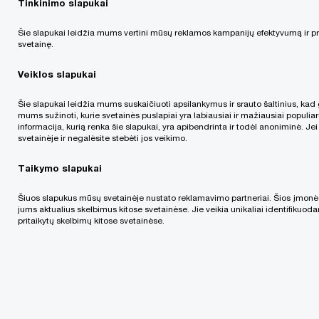
Tinkinimo slapukai
Šie slapukai leidžia mums vertini mūsų reklamos kampanijų efektyvumą ir prit
svetainę.
Veiklos slapukai
Šie slapukai leidžia mums suskaičiuoti apsilankymus ir srauto šaltinius, k
VRE regione veikiančios „PwC” firmos narės
mums sužinoti, kurie svetainės puslapiai yra labiausiai ir mažiausiai populiarū
informacija, kurią renka šie slapukai, yra apibendrinta ir todėl anoniminė. 
pranešė apie investicijas į paslaugų teikimo
svetainėje ir negalėsite stebėti jos veikimo.
pajėgumų ir gebėjimų stiprinimą bei
Taikymo slapukai
koncentravimąsi į aukštą paslaugų kokybę. Tai
apima 6 mln. JAV dolerių investiciją į pajėgumų
Šiuos slapukus mūsų svetainėje nustato reklamavimo partneriai. Šios įmonė
jums aktualius skelbimus kitose svetainėse. Jie veikia unikaliai identifikuodam
ir gebėjimų vystymą aplinkosaugos, socialinės
pritaikytų skelbimų kitose svetainėse.
atsakomybės ir gerosios valdysenos (angl.
ESG) srityje bei regioninį Kompetencijų centro
steigimą, kuris padės konsultuoti klientus ESG
strategijos kūrimo, transformacijos ir