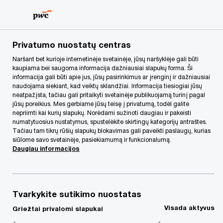
Skip
Skip
to
to
content
footer
PwC Lietuva
Apie mus
Renginiai
„PwC“ metinė konfe
Privatumo nuostatų centras
Naršant bet kurioje internetinėje svetainėje, jūsų naršyklėje gali būti
kaupiama bei saugoma informacija dažniausiai slapukų forma. Ši
Pirma konferencijos
informacija gali būti apie jus, jūsų pasirinkimus ar įrenginį ir dažniausiai
naudojama siekiant, kad veiktų sklandžiai. Informacija tiesiogiai jūsų
diena
neatpažįsta, tačiau gali pritaikyti svetainėje publikuojamą turinį pagal
jūsų poreikius. Mes gerbiame jūsų teisę į privatumą, todėl galite
nepriimti kai kurių slapukų. Norėdami sužinoti daugiau ir pakeisti
numatytuosius nustatymus, spustelėkite skirtingų kategorijų antraštes.
Tačiau tam tikrų rūšių slapukų blokavimas gali paveikti paslaugų, kurias
siūlome savo svetainėje, pasiekiamumą ir funkcionalumą.
Spalio 19 d.
*
Daugiau informacijos
Moderatorė – Rasa Radzevičienė, „PwC“ Lietuva
Tvarkykite sutikimo nuostatas
Partnerė, Audito departamento vadovė
Visada aktyvus
Griežtai privalomi slapukai