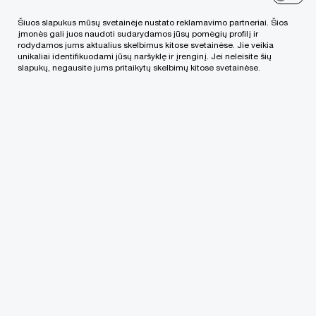
Šiuos slapukus mūsų svetainėje nustato reklamavimo partneriai. Šios
įmonės gali juos naudoti sudarydamos jūsų pomėgių profilį ir
09:50
Kaip lėtėjantis ES ekonomikos
rodydamos jums aktualius skelbimus kitose svetainėse. Jie veikia
unikaliai identifikuodami jūsų naršyklę ir įrenginį. Jei neleisite šių
-
augimas veikia Lietuvos įmonių
slapukų, negausite jums pritaikytų skelbimų kitose svetainėse.
10:30
nemokumą, kokie sektoriai yra
labiausiai pažeidžiami ir kada
laukti lūžio taško?
Jekaterina Rojaka, „Creditinfo
Lietuva“ Verslo plėtros ir strategijos
vadovė
10:30
Kavos pertrauka
-
11:00