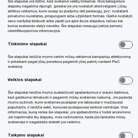
Šie slapukai yra būtini, kad svetainė veiktų tinkamai. Šios kategorijos
08:30
Registracija, kava
slapukų negalima išjungti. Įprastai jie yra nustatyti atsižvelgiant į jūsų
-
atliktus veiksmus, kurie susiję su prašymu dėl paslaugų, pvz: nustatant
privatumo nuostatas, prisijungiant arba užpildant formas. Galite nustatyti
09:00
savo naršyklę blokuoti arba įspėti jus apie šiuos slapukus, tačiau kai
kurios svetainės dalys neveiks. Šie slapukai nesaugo jokios asmenį
identifikuojančios informacijos.
Tinkinimo slapukai
09:00
Sveikinimas
Šie slapukai leidžia mums vertini mūsų reklamos kampanijų efektyvumą
-
ir pritaikant pagal jūsų poreikius pagerinti jūsų patirtį naršant PwC
09:10
svetainę.
Veiklos slapukai
09:10
Makroekonomikos apžvalga: ar
-
Šie slapukai leidžia mums suskaičiuoti apsilankymus ir srauto šaltinius,
po iššūkių kupinos žiemos 2023
kad galėtume išmatuoti ir pagerinti mūsų svetainės našumą. Jie padeda
09:50
metais ateis ekonominis
mums sužinoti, kurie svetainės puslapiai yra labiausiai ir mažiausiai
populiarūs, ir leidžia sekti, kuriuose puslapiuose lankosi vartotojai. Visa
pavasaris?
informacija, kurią renka šie slapukai, yra apibendrinta ir todėl anoniminė.
Jei nepriimsite šių slapukų, mes nežinosime, kada jūs lankotės mūsų
Dr. Žygimantas Mauricas, „Luminor“
svetainėje ir negalėsite stebėti jos veikimo.
vyriausiasis ekonomistas
Taikymo slapukai