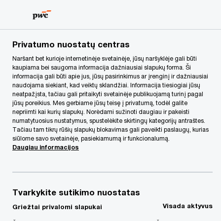
Skip
Skip
to
to
content
footer
PwC Lietuva
Apie mus
Naujienos
Naujausia LVAT nut
Privatumo nuostatų centras
Naršant bet kurioje internetinėje svetainėje, jūsų naršyklėje gali būti
kaupiama bei saugoma informacija dažniausiai slapukų forma. Ši
informacija gali būti apie jus, jūsų pasirinkimus ar įrenginį ir dažniausiai
naudojama siekiant, kad veiktų sklandžiai. Informacija tiesiogiai jūsų
neatpažįsta, tačiau gali pritaikyti svetainėje publikuojamą turinį pagal
jūsų poreikius. Mes gerbiame jūsų teisę į privatumą, todėl galite
nepriimti kai kurių slapukų. Norėdami sužinoti daugiau ir pakeisti
numatytuosius nustatymus, spustelėkite skirtingų kategorijų antraštes.
Tačiau tam tikrų rūšių slapukų blokavimas gali paveikti paslaugų, kurias
Naujausia LVAT
siūlome savo svetainėje, pasiekiamumą ir funkcionalumą.
Daugiau informacijos
nutartis: tikrinant
mokesčius senatis
Tvarkykite sutikimo nuostatas
Visada aktyvus
Griežtai privalomi slapukai
galioja ne visada