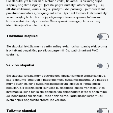
Šie slapukai yra būtini, kad svetainė veiktų tinkamai. Šios kategorijos
slapukų negalima išjungti. Įprastai jie yra nustatyti atsižvelgiant į jūsų
atliktus veiksmus, kurie susiję su prašymu dėl paslaugų, pvz: nustatant
privatumo nuostatas, prisijungiant arba užpildant formas. Galite nustatyti
savo naršyklę blokuoti arba įspėti jus apie šiuos slapukus, tačiau kai
kurios svetainės dalys neveiks. Šie slapukai nesaugo jokios asmenį
identifikuojančios informacijos.
Tinkinimo slapukai
Komentarą paruošė:
Šie slapukai leidžia mums vertini mūsų reklamos kampanijų efektyvumą
ir pritaikant pagal jūsų poreikius pagerinti jūsų patirtį naršant PwC
svetainę.
Akvilė Berenytė, „PwC“ Lietuvoje vyr.
mokesčių konsultantė
Veiklos slapukai
Šie slapukai leidžia mums suskaičiuoti apsilankymus ir srauto šaltinius,
Monika Bielskienė, advokatė, „PwC“
kad galėtume išmatuoti ir pagerinti mūsų svetainės našumą. Jie padeda
mums sužinoti, kurie svetainės puslapiai yra labiausiai ir mažiausiai
Lietuvoje projektų vadovė
populiarūs, ir leidžia sekti, kuriuose puslapiuose lankosi vartotojai. Visa
informacija, kurią renka šie slapukai, yra apibendrinta ir todėl anoniminė.
Jei nepriimsite šių slapukų, mes nežinosime, kada jūs lankotės mūsų
svetainėje ir negalėsite stebėti jos veikimo.
Lietuvos vyriausiasis administracinis teismas
Taikymo slapukai