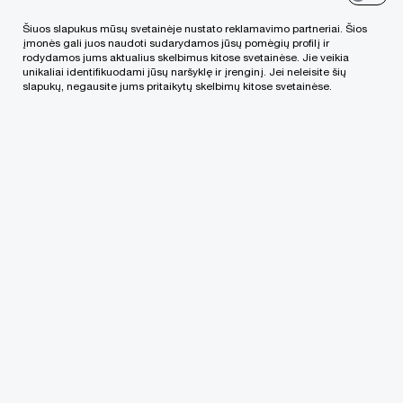
(LVAT) paklibino mokesčių tikrinimo ir
Šiuos slapukus mūsų svetainėje nustato reklamavimo partneriai. Šios
perskaičiavimo senaties terminus. Ginče teismas
įmonės gali juos naudoti sudarydamos jūsų pomėgių profilį ir
rodydamos jums aktualius skelbimus kitose svetainėse. Jie veikia
išaiškino, kad VMI turi teisę tikrinti neterminuotai –
unikaliai identifikuodami jūsų naršyklę ir įrenginį. Jei neleisite šių
slapukų, negausite jums pritaikytų skelbimų kitose svetainėse.
reikalauti pagrįsti prieš daugiau nei dešimtmetį
susidariusius nuostolius, jei jie perkeliami vėlesnių
metų pelnui sumažinti.
„Pagrindinis mokesčių tikrinimo ir
perskaičiavimo senaties terminas
Lietuvoje yra 3 metai. Tačiau šia
nutartimi LVAT sudarė prielaidas išimčiai
mokestinių nuostolių perkėlimo atveju –
teismas išaiškino, kad VMI turi teisę
reikalauti pagrįsti šių mokestinių
nuostolių susidarymą, net jei jie susidarė