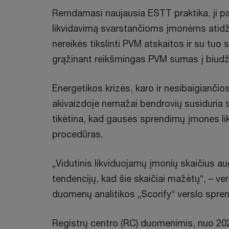
Remdamasi naujausia ESTT praktika, ji pa
likvidavimą svarstančioms įmonėms atidžiai
nereikės tikslinti PVM atskaitos ir su tuo
grąžinant reikšmingas PVM sumas į biudž
Energetikos krizės, karo ir nesibaigianč
akivaizdoje nemažai bendrovių susiduria 
tikėtina, kad gausės sprendimų įmones lik
procedūras.
„Vidutinis likviduojamų įmonių skaičius au
tendencijų, kad šie skaičiai mažėtų“, – v
duomenų analitikos „Scorify“ verslo spre
Registrų centro (RC) duomenimis, nuo 2022