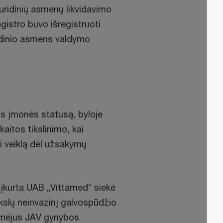
juridinių asmenų likvidavimo
gistro buvo išregistruoti
uridinio asmens valdymo
mos įmonės statusą, byloje
aitos tikslinimo, kai
i veiklą dėl užsakymų
įkurta UAB „Vittamed“ siekė
ikslų neinvazinį galvospūdžio
aimėjus JAV gynybos