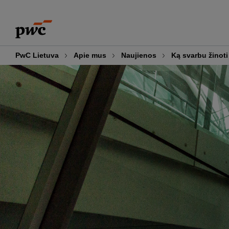
Skip
Skip
to
to
content
footer
PwC Lietuva
Apie mus
Naujienos
Ką svarbu žinoti