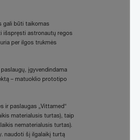
 gali būti taikomas
ti išspręsti astronautų regos
duria per ilgos trukmės
 ir paslaugų, įgyvendindama
ektą – matuoklio prototipo
s ir paslaugas „Vittamed“
kis materialusis turtas), taip
laikis nematerialusis turtas).
. naudoti šį ilgalaikį turtą