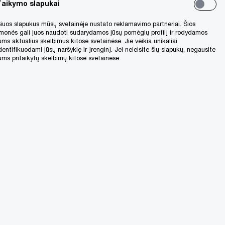
Taikymo slapukai
iuos slapukus mūsų svetainėje nustato reklamavimo partneriai. Šios
monės gali juos naudoti sudarydamos jūsų pomėgių profilį ir rodydamos
ums aktualius skelbimus kitose svetainėse. Jie veikia unikaliai
dentifikuodami jūsų naršyklę ir įrenginį. Jei neleisite šių slapukų, negausite
ums pritaikytų skelbimų kitose svetainėse.