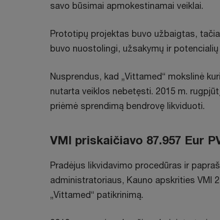
savo būsimai apmokestinamai veiklai.
Prototipų projektas buvo užbaigtas, tačia
buvo nuostolingi, užsakymų ir potenciali
Nusprendus, kad „Vittamed“ mokslinė kuri
nutarta veiklos nebetęsti. 2015 m. rugpjūtį
priėmė sprendimą bendrovę likviduoti.
VMI priskaičiavo 87.957 Eur 
Pradėjus likvidavimo procedūras ir papr
administratoriaus, Kauno apskrities VMI 
„Vittamed“ patikrinimą.