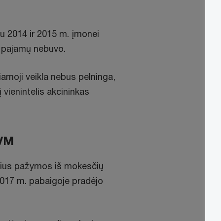
u 2014 ir 2015 m. įmonei
ų pajamų nebuvo.
amoji veikla nebus pelninga,
 vienintelis akcininkas
PVM
ašius pažymos iš mokesčių
2017 m. pabaigoje pradėjo