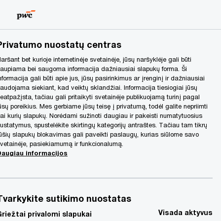
Lithuania
LT
Search
Privatumo nuostatų centras
aršant bet kurioje internetinėje svetainėje, jūsų naršyklėje gali būti
aupiama bei saugoma informacija dažniausiai slapukų forma. Ši
nformacija gali būti apie jus, jūsų pasirinkimus ar įrenginį ir dažniausiai
audojama siekiant, kad veiktų sklandžiai. Informacija tiesiogiai jūsų
eatpažįsta, tačiau gali pritaikyti svetainėje publikuojamą turinį pagal
ūsų poreikius. Mes gerbiame jūsų teisę į privatumą, todėl galite nepriimti
ai kurių slapukų. Norėdami sužinoti daugiau ir pakeisti numatytuosius
ustatymus, spustelėkite skirtingų kategorijų antraštes. Tačiau tam tikrų
ūšių slapukų blokavimas gali paveikti paslaugų, kurias siūlome savo
vetainėje, pasiekiamumą ir funkcionalumą.
Daugiau informacijos
Tvarkykite sutikimo nuostatas
Visada aktyvus
Griežtai privalomi slapukai