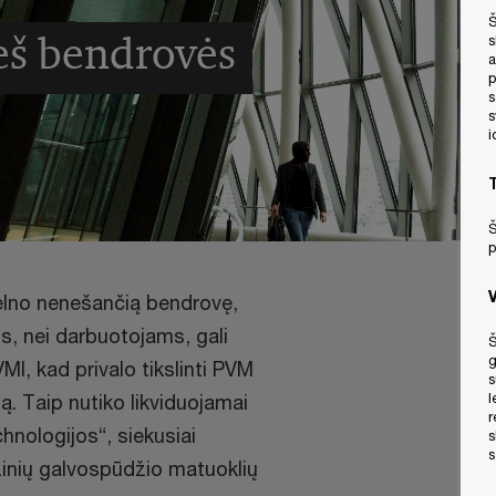
Š
ieš bendrovės
s
a
p
s
s
i
Š
p
pelno nenešančią bendrovę,
ams, nei darbuotojams, gali
Š
g
MI, kad privalo tikslinti PVM
s
tą. Taip nutiko likviduojamai
l
r
hnologijos“, siekusiai
s
s
zinių galvospūdžio matuoklių