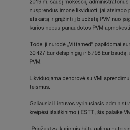
2019 m. sausį mokesčių administratorius
nusprendus įmonę likviduoti, jai atsirado 
atskaitą ir grąžinti į biudžetą PVM nuo įsi
kurios nebus panaudotos PVM apmokestina
Todėl ji nurodė „Vittamed“ papildomai su
30.427 Eur delspinigių ir 8.798 Eur baudą
PVM.
Likviduojama bendrovė su VMI sprendimu n
teismus.
Galiausiai Lietuvos vyriausiasis administr
kreipėsi išaiškinimo į ESTT, šis palaikė V
„Priežastys, kuriomis būtų galima pateisin