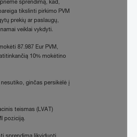
 priėmė sprendimą, kad,
pareiga tikslinti pirkimo PVM
gytų prekių ar paslaugų,
mai veiklai vykdyti.
mokėti 87.987 Eur PVM,
, atitinkančią 10% mokėtino
esutiko, ginčas persikėlė į
acinis teismas (LVAT)
MI poziciją.
ti sprendimą likviduoti