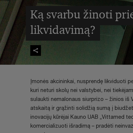
Ką svarbu žinoti pr
likvidavimą?
Įmonės akcininkai, nusprendę likviduoti 
kuri neturi skolų nei valstybei, nei tiekėj
sulaukti nemalonaus siurprizo – žinios iš V
atskaitą ir grąžinti solidžią sumą į biudže
inovacijų kūrėjai Kauno UAB „Vittamed tec
komercializuoti išradimą – pradėti neinva