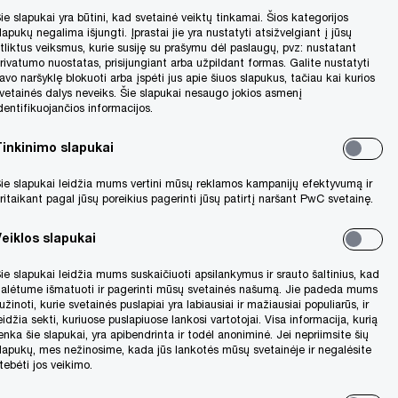
ie slapukai yra būtini, kad svetainė veiktų tinkamai. Šios kategorijos
lapukų negalima išjungti. Įprastai jie yra nustatyti atsižvelgiant į jūsų
tliktus veiksmus, kurie susiję su prašymu dėl paslaugų, pvz: nustatant
rivatumo nuostatas, prisijungiant arba užpildant formas. Galite nustatyti
avo naršyklę blokuoti arba įspėti jus apie šiuos slapukus, tačiau kai kurios
vetainės dalys neveiks. Šie slapukai nesaugo jokios asmenį
dentifikuojančios informacijos.
Tinkinimo slapukai
ie slapukai leidžia mums vertini mūsų reklamos kampanijų efektyvumą ir
ritaikant pagal jūsų poreikius pagerinti jūsų patirtį naršant PwC svetainę.
Veiklos slapukai
ie slapukai leidžia mums suskaičiuoti apsilankymus ir srauto šaltinius, kad
alėtume išmatuoti ir pagerinti mūsų svetainės našumą. Jie padeda mums
užinoti, kurie svetainės puslapiai yra labiausiai ir mažiausiai populiarūs, ir
eidžia sekti, kuriuose puslapiuose lankosi vartotojai. Visa informacija, kurią
enka šie slapukai, yra apibendrinta ir todėl anoniminė. Jei nepriimsite šių
lapukų, mes nežinosime, kada jūs lankotės mūsų svetainėje ir negalėsite
tebėti jos veikimo.