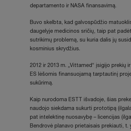
departamento ir NASA finansavimą.
Buvo skelbta, kad galvospūdžio matuoklis
daugelyje medicinos sričių, taip pat padė
sutrikimų problemą, su kuria dalis jų susi
kosminius skrydžius.
2012 ir 2013 m. „Vittamed“ įsigijo prekių
ES lėšomis finansuojamą tarptautinį proj
sukūrimą.
Kaip nurodoma ESTT išvadoje, šias preke
naudojo siekdama sukurti prototipą (ilgalai
pat intelektinę nuosavybę – licencijas (ilga
Bendrovė planavo prietaisais prekiauti, t. y