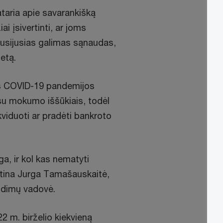
taria apie savarankišką
 įsivertinti, ar joms
 susijusias galimas sąnaudas,
etą.
ios COVID-19 pandemijos
su mokumo iššūkiais, todėl
viduoti ar pradėti bankroto
ga, ir kol kas nematyti
ertina Jurga Tamašauskaitė,
ndimų vadovė.
 m. birželio kiekvieną