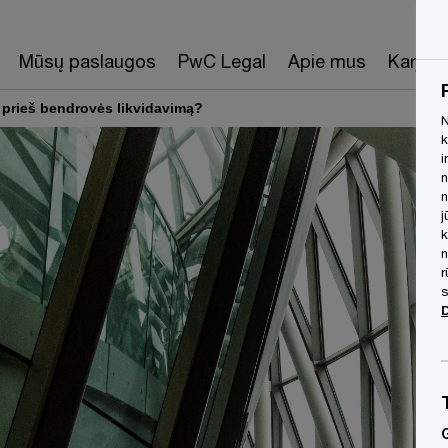
Mūsų paslaugos
PwC Legal
Apie mus
Karjera
 prieš bendrovės likvidavimą?
N
k
i
n
n
j
k
n
r
s