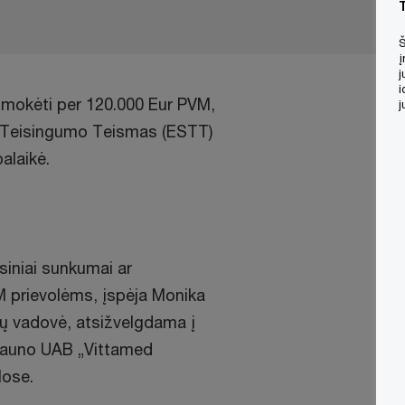
Š
į
j
i
mokėti per 120.000 Eur PVM,
j
s Teisingumo Teismas (ESTT)
alaikė.
siniai sunkumai ar
M prievolėms, įspėja Monika
tų vadovė, atsižvelgdama į
Kauno UAB „Vittamed
lose.