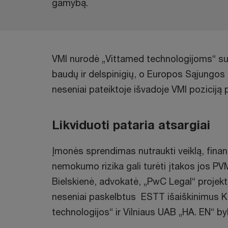
gamybą.
VMI nurodė „Vittamed technologijoms“ su
baudų ir delspinigių, o Europos Sąjungo
neseniai pateiktoje išvadoje VMI poziciją p
Likviduoti pataria atsargiai
Įmonės sprendimas nutraukti veiklą, finan
nemokumo rizika gali turėti įtakos jos PV
Bielskienė, advokatė, „PwC Legal“ projek
neseniai paskelbtus ESTT išaiškinimus 
technologijos“ ir Vilniaus UAB „HA. EN“ by