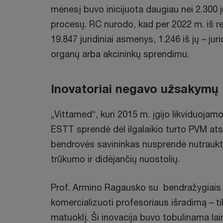
mėnesį buvo inicijuota daugiau nei 2.300 
procesų. RC nurodo, kad per 2022 m. iš re
19.847 juridiniai asmenys, 1.246 iš jų – j
organų arba akcininkų sprendimu.
Inovatoriai negavo užsakymų
„Vittamed“, kuri 2015 m. įgijo likviduoja
ESTT sprendė dėl ilgalaikio turto PVM atsk
bendrovės savininkas nusprendė nutraukt
trūkumo ir didėjančių nuostolių.
Prof. Armino Ragausko su bendražygiais 
komercializuoti profesoriaus išradimą – t
matuoklį. Ši inovacija buvo tobulinama l