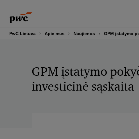
Skip
Skip
to
to
content
footer
PwC Lietuva
Apie mus
Naujienos
GPM įstatymo po
GPM įstatymo poky
investicinė sąskaita