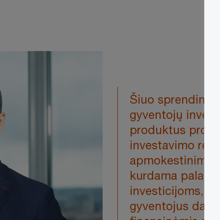
Šiuo sprendimu 
gyventojų invest
produktus proces
investavimo rezu
apmokestinimą. I
kurdama palanki
investicijoms, ti
gyventojus dar 