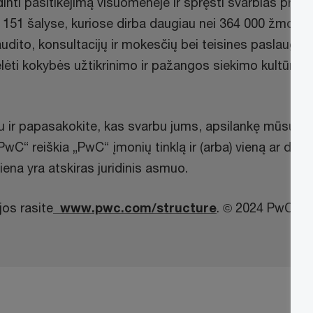
dinti pasitikėjimą visuomenėje ir spręsti svarbias pro
ia 151 šalyse, kuriose dirba daugiau nei 364 000 žmonių,
audito, konsultacijų ir mokesčių bei teisines paslauga
lėti kokybės užtikrinimo ir pažangos siekimo kultūrą, ku
u ir papasakokite, kas svarbu jums, apsilankę mūsų in
„PwC“ reiškia „PwC“ įmonių tinklą ir (arba) vieną ar daug
iena yra atskiras juridinis asmuo.
jos rasite
www.pwc.com/structure
. © 2024 PwC. Vi