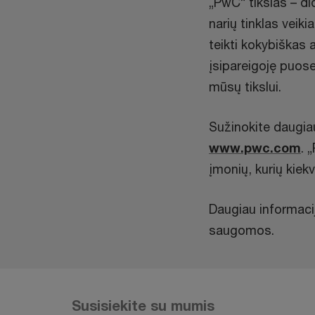
„PwC“ tikslas – di
narių tinklas veik
teikti kokybiškas 
įsipareigoję puose
mūsų tikslui.
Sužinokite daugia
www.pwc.com
. 
įmonių, kurių kiekv
Daugiau informaci
saugomos.
Susisiekite su mumis