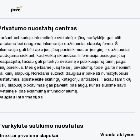
Lithuania
LT
Search
Privatumo nuostatų centras
aršant bet kurioje internetinėje svetainėje, jūsų naršyklėje gali būti
aupiama bei saugoma informacija dažniausiai slapukų forma. Ši
nformacija gali būti apie jus, jūsų pasirinkimus ar įrenginį ir dažniausiai
audojama siekiant, kad veiktų sklandžiai. Informacija tiesiogiai jūsų
eatpažįsta, tačiau gali pritaikyti svetainėje publikuojamą turinį pagal
ūsų poreikius. Mes gerbiame jūsų teisę į privatumą, todėl galite nepriimti
ai kurių slapukų. Norėdami sužinoti daugiau ir pakeisti numatytuosius
ustatymus, spustelėkite skirtingų kategorijų antraštes. Tačiau tam tikrų
ūšių slapukų blokavimas gali paveikti paslaugų, kurias siūlome savo
vetainėje, pasiekiamumą ir funkcionalumą.
Daugiau informacijos
Share
Tvarkykite sutikimo nuostatas
Visada aktyvus
Griežtai privalomi slapukai