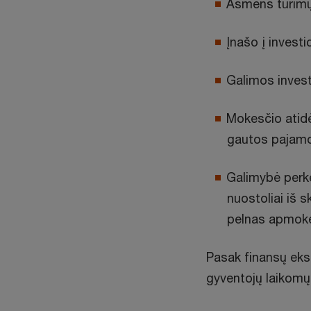
Asmens turimų 
Įnašo į invest
Galimos investi
Mokesčio atid
gautos pajamo
Galimybė perkel
nuostoliai iš 
pelnas apmok
Pasak finansų ekspe
gyventojų laikomų