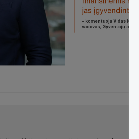
finansinėmis na
jas įgyvendinti.
– komentuoja Vidas Nipar
vadovas, Gyventojų apmo