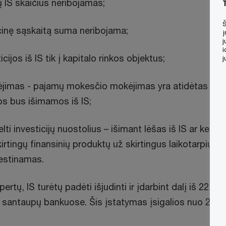
IS skaičius neribojamas;
Š
icinę sąskaitą suma neribojama;
į
j
i
cijos iš IS tik į kapitalo rinkos objektus;
j
ėjimas - pajamų mokesčio mokėjimas yra atidėtas iki 
s bus išimamos iš IS;
ti investicijų nuostolius – išimant lėšas iš IS ar kelių 
skirtingų finansinių produktų už skirtingus laikotarpius
estinamas.
rtų, IS turėtų padėti išjudinti ir įdarbint dalį iš 22 mil
 santaupų bankuose. Šis įstatymas įsigalios nuo 2025