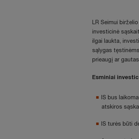
LR Seimui birželi
investicinė sąskait
ilgai laukta, inve
sąlygas tęstinėms 
prieaugį ar gauta
Esminiai investic
IS bus laikoma
atskiros sąska
IS turės būti d