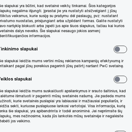
ie slapukai yra būtini, kad svetainė veiktų tinkamai. Šios kategorijos
lapukų negalima išjungti. Įprastai jie yra nustatyti atsižvelgiant į jūsų
tliktus veiksmus, kurie susiję su prašymu dėl paslaugų, pvz: nustatant
o įteisinta
rivatumo nuostatas, prisijungiant arba užpildant formas. Galite nustatyti
avo naršyklę blokuoti arba įspėti jus apie šiuos slapukus, tačiau kai kurios
lių investuotojų
vetainės dalys neveiks. Šie slapukai nesaugo jokios asmenį
dentifikuojančios informacijos.
 patogesnes
tuoti kapitalo
Tinkinimo slapukai
ėjimą.
ie slapukai leidžia mums vertini mūsų reklamos kampanijų efektyvumą ir
ritaikant pagal jūsų poreikius pagerinti jūsų patirtį naršant PwC svetainę.
Veiklos slapukai
ie slapukai leidžia mums suskaičiuoti apsilankymus ir srauto šaltinius, kad
 atidaryti
alėtume išmatuoti ir pagerinti mūsų svetainės našumą. Jie padeda mums
užinoti, kurie svetainės puslapiai yra labiausiai ir mažiausiai populiarūs, ir
eidžia sekti, kuriuose puslapiuose lankosi vartotojai. Visa informacija, kurią
enka šie slapukai, yra apibendrinta ir todėl anoniminė. Jei nepriimsite šių
lapukų, mes nežinosime, kada jūs lankotės mūsų svetainėje ir negalėsite
tebėti jos veikimo.