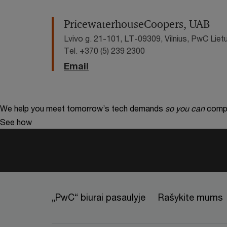
PricewaterhouseCoopers, UAB
Lvivo g. 21-101, LT-09309, Vilnius, PwC Liet
Tel. +370 (5) 239 2300
Email
We help you meet tomorrow’s tech demands
so you can
compe
See how
„PwC“ biurai pasaulyje
Rašykite mums