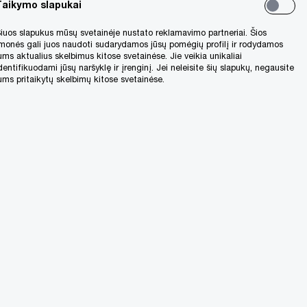
Taikymo slapukai
iuos slapukus mūsų svetainėje nustato reklamavimo partneriai. Šios
monės gali juos naudoti sudarydamos jūsų pomėgių profilį ir rodydamos
ums aktualius skelbimus kitose svetainėse. Jie veikia unikaliai
dentifikuodami jūsų naršyklę ir įrenginį. Jei neleisite šių slapukų, negausite
ums pritaikytų skelbimų kitose svetainėse.
momento, kai
IS pajamos kaip ir
 bus sumuojami,
ijardų eurų,
 metų.