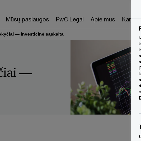
Mūsų paslaugos
PwC Legal
Apie mus
Karjera
kyčiai — investicinė sąskaita
N
k
i
n
n
čiai —
j
k
n
r
s