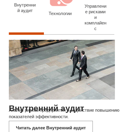
Внутренни
Управлени
й аудит
е рисками
Технологии
и
комплайен
с
Внутренний аудит
Анализ рисков предприятия и содействие повышению
показателей эффективности.
Читать далее Внутренний аудит