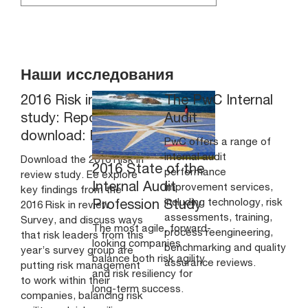
Наши исследования
2016 Risk in review
The PwC Internal
study: Report
Audit
download: PwC
PwC offers a range of
internal audit
Download the 2016 Risk in
2016 State of the
performance
review study. Ee explore
Internal Audit
improvement services,
key findings from the
including technology, risk
Profession Study
2016 Risk in review
assessments, training,
Survey, and discuss ways
The most agile, forward-
process reengineering,
that risk leaders from this
looking companies
benchmarking and quality
year’s survey group are
balance both risk agility
assurance reviews.
putting risk management
and risk resiliency for
to work within their
long-term success.
companies, balancing risk