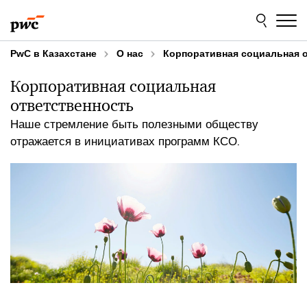
Skip
Skip
to
to
content
footer
PwC в Казахстане
О нас
Корпоративная социальная 
Корпоративная социальная
ответственность
Наше стремление быть полезными обществу
отражается в инициативах программ КСО.