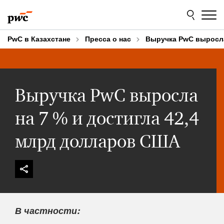
Skip
Skip
to
to
content
footer
PwC в Казахстане
Пресса о нас
Выручка PwC выросла
Выручка PwC выросла
на 7 % и достигла 42,4
млрд долларов США
В частности: