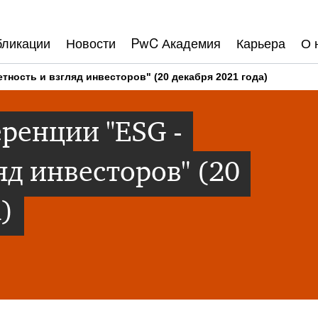
бликации
Новости
PwC Академия
Карьера
О 
ность и взгляд инвесторов" (20 декабря 2021 года)
ренции "ESG -
яд инвесторов" (20
)