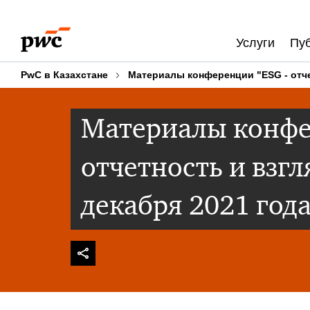
Skip
Skip
to
to
Услуги
Пу
content
footer
PwC в Казахстане
Материалы конференции "ESG - отчет
Материалы конфе
отчетность и взгл
декабря 2021 года