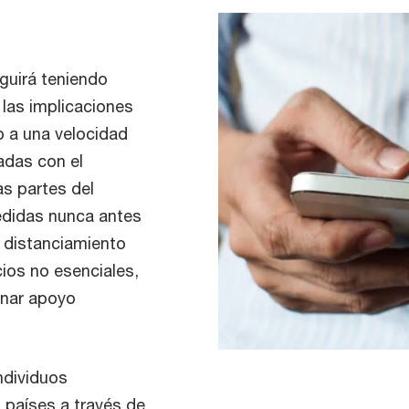
guirá teniendo
 las implicaciones
 a una velocidad
nadas con el
s partes del
edidas nunca antes
 distanciamiento
icios no esenciales,
onar apoyo
ndividuos
países a través de