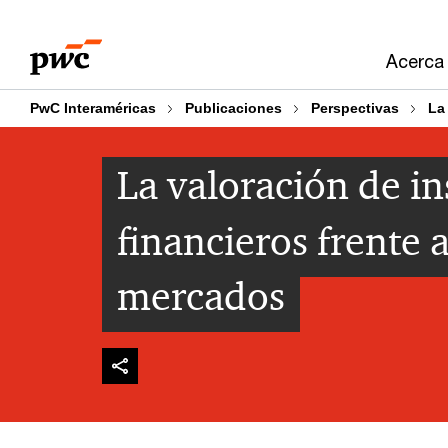
Skip
Skip
to
to
Acerca
content
footer
PwC Interaméricas
Publicaciones
Perspectivas
La
La valoración de i
financieros frente a
mercados