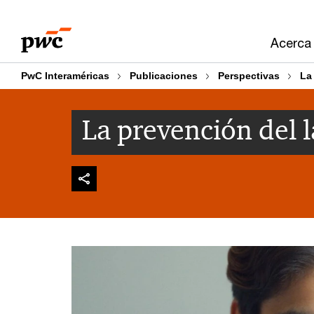
Skip
Skip
to
to
Acerca
content
footer
PwC Interaméricas
Publicaciones
Perspectivas
La
La prevención del 