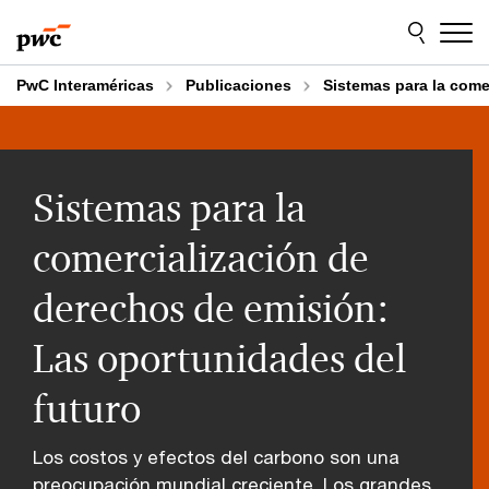
Skip
Skip
to
to
content
footer
PwC Interaméricas
Publicaciones
Sistemas para la come
Sistemas para la
comercialización de
derechos de emisión:
Las oportunidades del
futuro
Los costos y efectos del carbono son una
preocupación mundial creciente. Los grandes