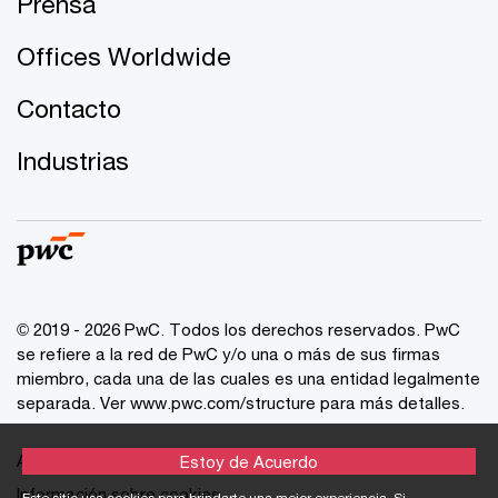
Prensa
Offices Worldwide
Contacto
Industrias
© 2019 - 2026 PwC. Todos los derechos reservados. PwC
se refiere a la red de PwC y/o una o más de sus firmas
miembro, cada una de las cuales es una entidad legalmente
separada. Ver
www.pwc.com/structure
para más detalles.
Aviso de Privacidad
Estoy de Acuerdo
Información sobre cookies
Este sitio usa cookies para brindarte una mejor experiencia. Si