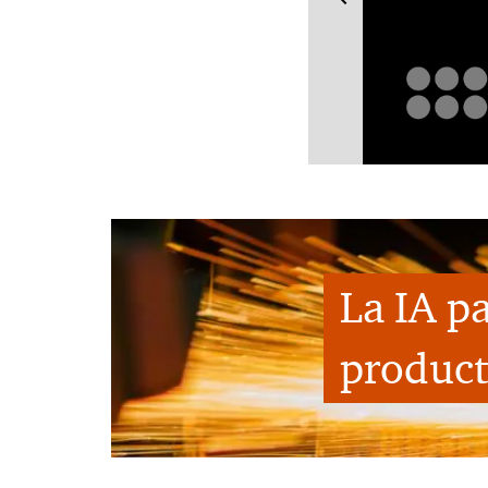
La IA p
product