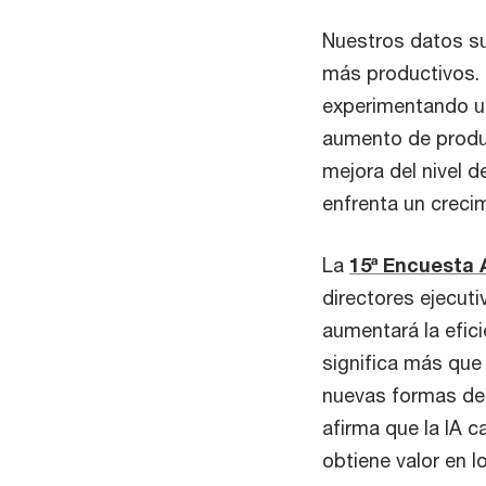
Nuestros datos su
más productivos. 
experimentando un
aumento de produc
mejora del nivel 
enfrenta un creci
La
15ª Encuesta
directores ejecut
aumentará la efic
significa más que
nuevas formas de c
afirma que la IA 
obtiene valor en l