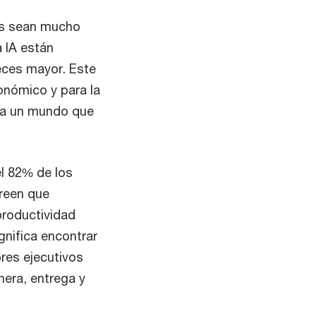
res sean mucho
 IA están
eces mayor. Este
onómico y para la
ara un mundo que
l 82% de los
reen que
productividad
nifica encontrar
ores ejecutivos
era, entrega y