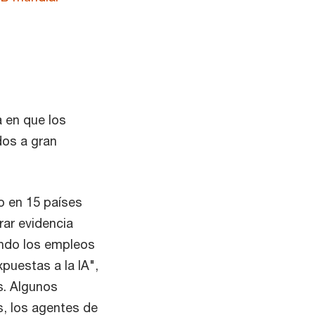
a en que los
dos a gran
o en 15 países
rar evidencia
ando los empleos
puestas a la IA",
s. Algunos
s, los agentes de