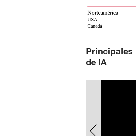
Principales
de IA
Mover
carrusel
hacia
atrás