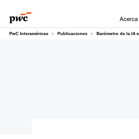
Skip
Skip
to
to
Acerca
content
footer
PwC Interaméricas
Publicaciones
Barómetro de la IA 