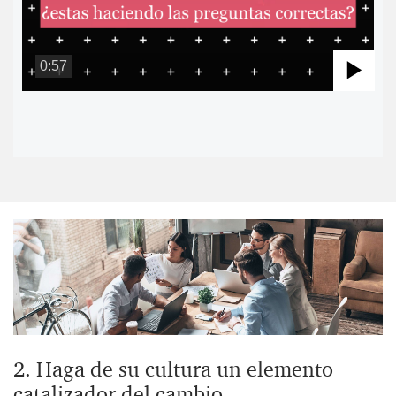
0:57
Pla
Vid
2. Haga de su cultura un elemento
catalizador del cambio