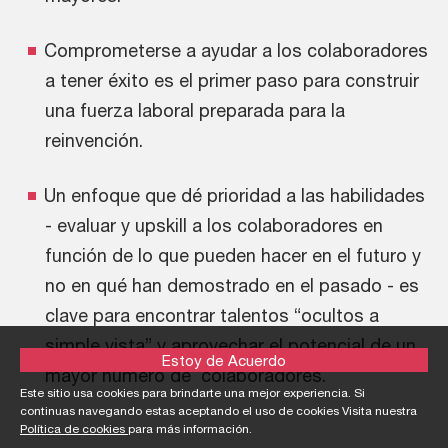
Comprometerse a ayudar a los colaboradores
a tener éxito es el primer paso para construir
una fuerza laboral preparada para la
reinvención.
Un enfoque que dé prioridad a las habilidades
- evaluar y upskill a los colaboradores en
función de lo que pueden hacer en el futuro y
no en qué han demostrado en el pasado - es
clave para encontrar talentos “ocultos a
simple vista” y aprovechar el potencial de un
Estoy de Acuerdo
mayor número de colaboradores.
Este sitio usa cookies para brindarte una mejor experiencia. Si
continuas navegando estas aceptando el uso de cookies Visita nuestra
Política de cookies
para más información.