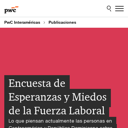
Skip
Skip
to
to
content
footer
PwC Interaméricas
Publicaciones
Encuesta de
Esperanzas y Miedos
de la Fuerza Laboral
Lo que piensan actualmente las personas en