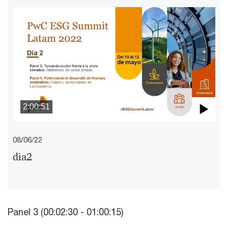
2:00:51
Pla
08/06/22
Vid
dia2
Panel 3 (00:02:30 - 01:00:15)