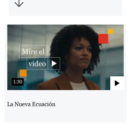
1:30
Pla
Vid
La Nueva Ecuación