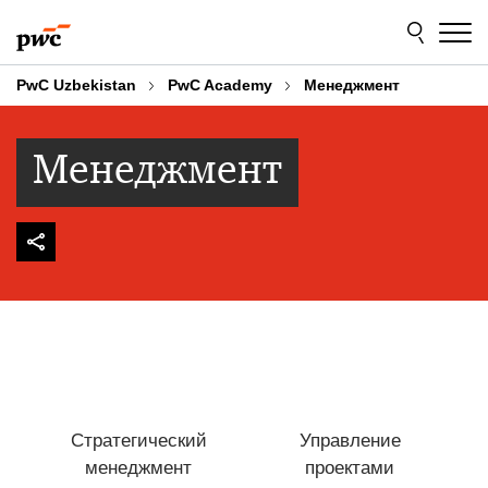
Skip
Skip
to
to
content
footer
PwC Uzbekistan
PwC Academy
Менеджмент
Менеджмент
Стратегический
Управление
менеджмент
проектами