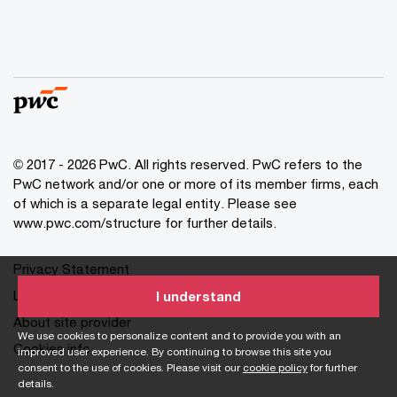
© 2017 - 2026 PwC. All rights reserved. PwC refers to the
PwC network and/or one or more of its member firms, each
of which is a separate legal entity. Please see
www.pwc.com/structure for further details.
Privacy Statement
Legal
I understand
About site provider
We use cookies to personalize content and to provide you with an
Cookies info
improved user experience. By continuing to browse this site you
consent to the use of cookies. Please visit our
cookie policy
for further
details.