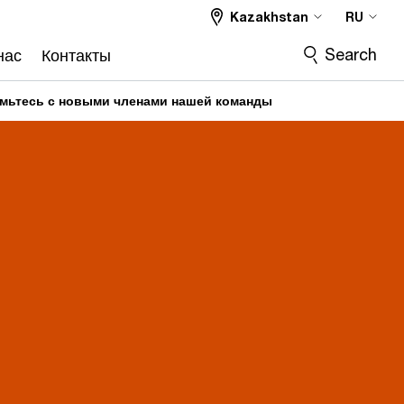
Kazakhstan
RU
Search
нас
Контакты
омьтесь с новыми членами нашей команды