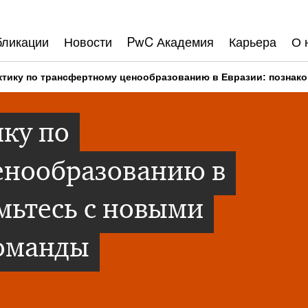
бликации
Новости
PwC Академия
Карьера
О 
ктику по трансфертному ценообразованию в Евразии: познак
ку по
енообразованию в
мьтесь с новыми
оманды