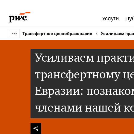
Skip
Skip
to
to
Услуги
Пу
content
footer
Трансфертное ценообразование
Усиливаем пра
Show
full
Усиливаем практи
breadcrumb
трансфертному ц
Евразии: познако
членами нашей к