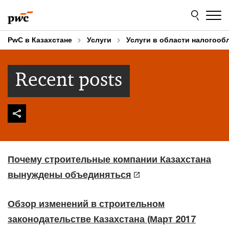
Skip
Skip
to
to
content
footer
PwC в Казахстане
Услуги
Услуги в области налогооб
Recent posts
Почему строительные компании Казахстана
вынуждены объединяться
Обзор изменений в строительном
законодательстве Казахстана (Март 2017