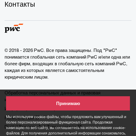
Контакты
© 2018 - 2026 PwC. Все права защищены. Под "PwC"
понимается глобальная сеть компаний PwC и/или одна или
более фирм, входящих в глобальную сеть компаний PwC,
каждая из которых является самостоятельным
юридическим лицом.
Обработка персональных данных и правовая
информация
Принимаю
Информация о cookie-файлах
Мы используем cookie-файлы, чтобы предложить вам улучшенный и
Написать нам
более персонализированный функционал сайта. Продолжая
Digital Services Act Transparency
навигацию по веб-сайту, вы соглашаетесь на использование cookie-
файлов. Для получения дополнительной информации ознакомьтесь,