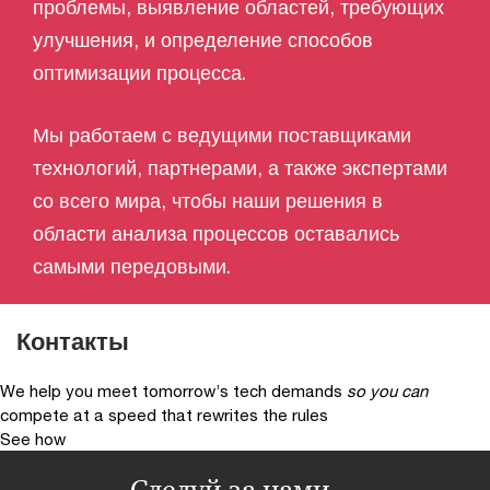
проблемы, выявление областей, требующих
улучшения, и определение способов
оптимизации процесса.
Мы работаем с ведущими поставщиками
технологий, партнерами, а также экспертами
со всего мира, чтобы наши решения в
области анализа процессов оставались
самыми передовыми.
Контакты
We help you meet tomorrow’s tech demands
so you can
compete at a speed that rewrites the rules
See how