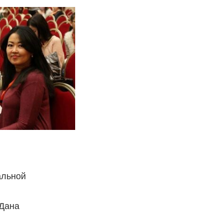
альной
 Дана