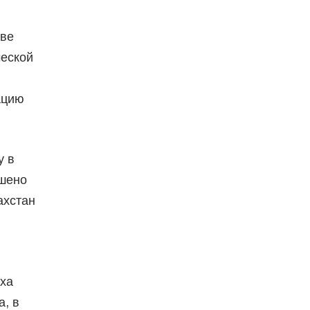
иве
ческой
ацию
у в
ашено
ахстан
ха
а, в