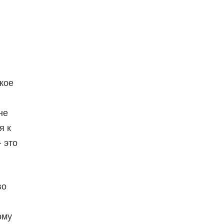
ткое
не
я к
- это
во
ому