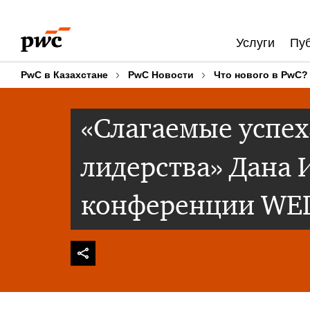
Skip
Skip
to
to
Услуги
Пу
content
footer
PwC в Казахстане
PwC Новости
Что нового в PwC?
«Слагаемые успех
лидерства» Дана 
конференции WE