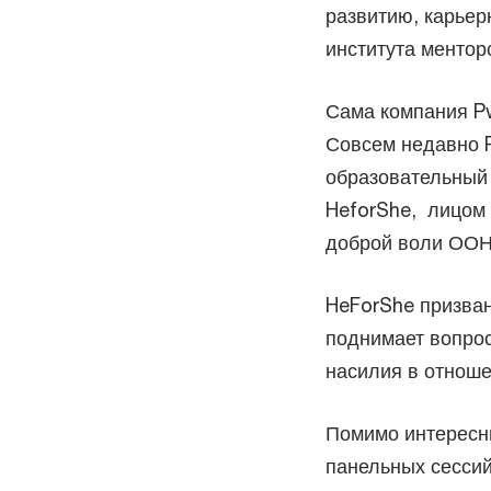
развитию, карьер
института ментор
Сама компания P
Совсем недавно 
образовательный 
HeforShe, лицом 
доброй воли ООН
HeForShe призван
поднимает вопрос
насилия в отнош
Помимо интересн
панельных сессий