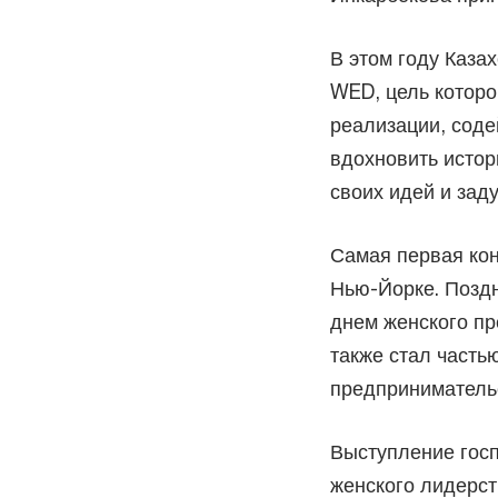
В этом году Каза
WED, цель которо
реализации, соде
вдохновить истор
своих идей и заду
Самая первая ко
Нью-Йорке. Позд
днем женского пр
также стал часть
предпринимательс
Выступление гос
женского лидерст