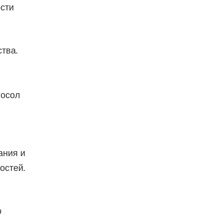
ости
тва.
посол
ания и
остей.
о