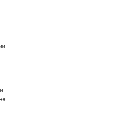
ии,
е
 и
не