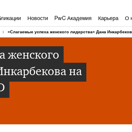
бликации
Новости
PwC Академия
Карьера
О 
«Слагаемые успеха женского лидерства» Дана Инкарбеко
а женского
Инкарбекова на
D