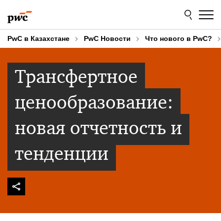
Skip
Skip
to
to
content
footer
PwC в Казахстане
PwC Новости
Что нового в PwC?
Трансфертное
ценообразование:
новая отчетность и
тенденции