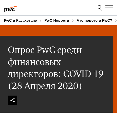
Skip
Skip
to
to
content
footer
PwC в Казахстане
PwC Новости
Что нового в PwC?
Опрос PwC среди
финансовых
директоров: COVID 19
(28 Апреля 2020)