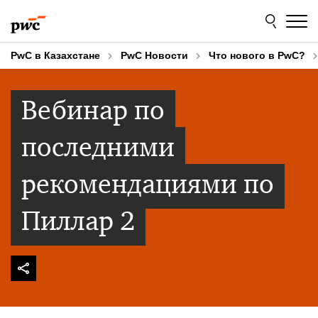
Skip
Skip
to
to
content
footer
PwC в Казахстане
PwC Новости
Что нового в PwC?
Вебинар по
последними
рекомендациями по
Пиллар 2