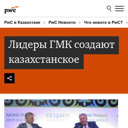
Skip
Skip
to
to
content
footer
PwC в Казахстане
PwC Новости
Что нового в PwC?
Лидеры ГМК создают
казахстанское