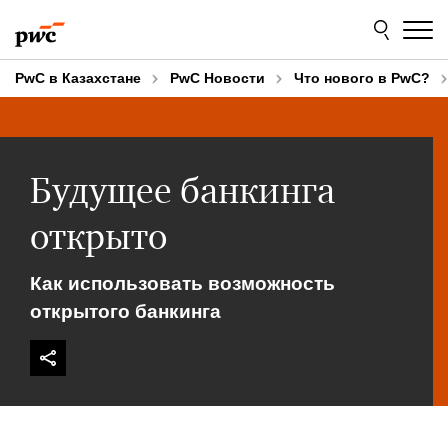
Skip
Skip
to
to
content
footer
PwC в Казахстане
PwC Новости
Что нового в PwC?
Будущее банкинга
открыто
Как использовать возможность
открытого банкинга