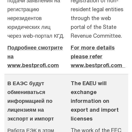
подачи заявления на
registration of non-
регистрацию
resident legal entities
нерезидентов
through the web
юридических лиц
portal of the State
через web-портал КГД.
Revenue Committee.
Подробнее смотрите
For more details
на
please refer
www.bestprofi.com
www.
bestprofi.com
В ЕАЭС будут
The EAEU will
обмениваться
exchange
информацией по
information on
лицензиям на
export and import
экспорт и импорт
licenses
Работа ЕЭК в этом
The work of the EEC