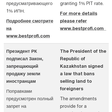
предусматривающего
granting 1% PIT rate.
1% ИПН.
For more details
Подробнее смотрите
please refer
на
www.bestprofi.com
www.bestprofi.com
Президент РК
The President of the
подписал Закон,
Republic of
запрещающий
Kazakhstan signed
продажу земли
a law that bans
иностранцам
selling land to
foreigners
Поправками
предусмотрен полный
The amendments
запрет на
provide for a