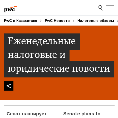
Skip
Skip
to
to
content
footer
PwC в Казахстане
PwC Новости
Налоговые обзоры
Еженедельные
налоговые и
юридические новости
Сенат планирует
Senate plans to