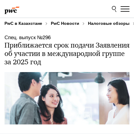
Skip
Skip
to
to
content
footer
PwC в Казахстане
PwC Новости
Налоговые обзоры
Спец. выпуск №296
Приближается срок подачи Заявления
об участии в международной группе
за 2025 год